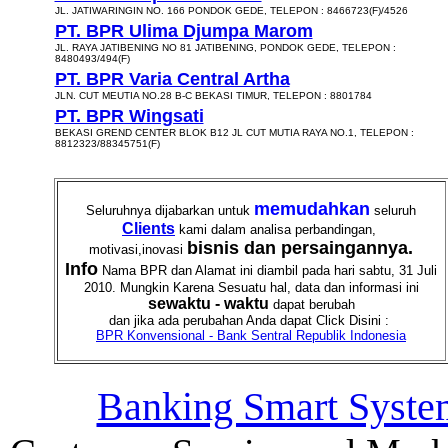
JL. JATIWARINGIN NO. 166 PONDOK GEDE, TELEPON : 8466723(F)/4526
PT. BPR Ulima Djumpa Marom
JL. RAYA JATIBENING NO 81 JATIBENING, PONDOK GEDE, TELEPON :
8480493/494(F)
PT. BPR Varia Central Artha
JLN. CUT MEUTIA NO.28 B-C BEKASI TIMUR, TELEPON : 8801784
PT. BPR Wingsati
BEKASI GREND CENTER BLOK B12 JL CUT MUTIA RAYA NO.1, TELEPON :
8812323/88345751(F)
memudahkan
Seluruhnya dijabarkan untuk
seluruh
Clients
kami dalam analisa perbandingan,
bisnis dan persaingannya.
motivasi,inovasi
Info
Nama BPR dan Alamat ini diambil pada hari sabtu, 31 Juli
2010. Mungkin Karena Sesuatu hal, data dan informasi ini
sewaktu - waktu
dapat berubah
dan jika ada perubahan Anda dapat Click Disini :
BPR Konvensional - Bank Sentral Republik Indonesia
Banking Smart Syste