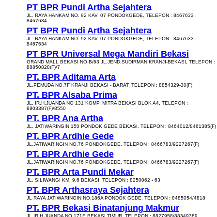
PT BPR Pundi Artha Sejahtera
JL. RAYA HANKAM NO. 92 KAV. 07 PONDOKGEDE, TELEPON : 8467633 ,
8467634
PT BPR Pundi Artha Sejahtera
JL. RAYA HANKAM NO. 92 KAV. 07 PONDOKGEDE, TELEPON : 8467633 ,
8467634
PT BPR Universal Mega Mandiri Bekasi
GRAND MALL BEKASI NO.B/63 JL.JEND.SUDIRMAN KRANJI-BEKASI, TELEPON :
88850828(F)/7
PT. BPR Aditama Arta
JL.PEMUDA NO.7F KRANJI BEKASI - BARAT, TELEPON : 8854329-30(F)
PT. BPR Alsaba Prima
JL. IR.H.JUANDA NO 131 KOMP. MITRA BEKASI BLOK A4, TELEPON :
8803387(F)/8550
PT. BPR Ana Artha
JL. JATIWARINGIN 150 PONDOK GEDE BEKASI, TELEPON : 8464012/8461385(F)
PT. BPR Ardhie Gede
JL.JATIWARINGIN NO.76 PONDOKGEDE, TELEPON : 8466783/9227267(F)
PT. BPR Ardhie Gede
JL.JATIWARINGIN NO.76 PONDOKGEDE, TELEPON : 8466783/9227267(F)
PT. BPR Arta Pundi Mekar
JL. SILIWANGI KM. 9,6 BEKASI, TELEPON : 8250062 - 63
PT. BPR Arthasraya Sejahtera
JL RAYA JATIWARINGIN NO.186A PONDOK GEDE, TELEPON : 8485054/4818
PT. BPR Bekasi Binatanjung Makmur
JL.IR.H.JUANDA NO.171E BEKASI TIMUR, TELEPON : 8827958/88349389