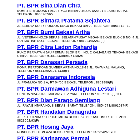
PT. BPR Bina Dian Citra
KOMP.PERTOKOAN PASAR PAGI BINTARA BLOK D/20-21,BEKASI BARAT,
TELEPON : 8606767/65
PT. BPR Bintara Pratama Sejahtera
JL.SEROJA NO.37 PONDOK UNGU BEKASI-BARA, TELEPON : 8851811 - 12
PT. BPR Bumi Bekasi Artha
JL. VETERAN NO.29 BEKASI SELATAN/PUSAT MEGAH BEKASI BLOK B NO. 4 JL.
CUT MUTIAH NO.1 - BEKASI, TELEPON : 8812249/2249(F)
PT. BPR Citra Ladon Rahardja
RUKO PERMATA HIJAU PERMAI BLOK BR. I NO. 2 KALIABANG TENGAH BEKASI
UTARA, TELEPON : 9164934/88982512/825
PT. BPR Danasari Persada
KOMP. PERTOKOAN SUMBER ARTHA NO.18-19 JL. RAYA KALIMALANG,
TELEPON : 8641430/2121/1430(F)
PT. BPR Danatama Indonesia
JL PRAMUKA NO 1 A, RT 04/06 BEKASI, TELEPON : 8851989(F)
PT. BPR Darmawan Adhiguna Lestari
SENTRA NIAGA KALIMALANG JL.A YANI, TELEPON : 88962113(F)-114
PT. BPR Dian Faraqo Gemilang
JL. RAYA BINTARA NO. 8 BEKASI BARAT, TELEPON : 8854973/8861087(F)
PT. BPR Handalan Danagraha
JL.IR.H.JUANDA 151 RUKO MITRA BLOK E/28 BEKASI TIMUR, TELEPON :
8823592/93(F)
PT. BPR Hosing Jaya
PONDOK GEDE PLAZA BLOK C NO.9, TELEPON : 8469242/73733
PT. BPR Karinamas Permai