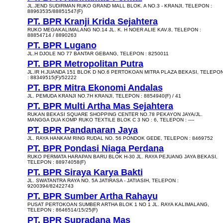
JL.JEND SUDIRMAN RUKO GRAND MALL BLOK. A NO.3 - KRANJI, TELEPON :
88963535/88851547(F)
PT. BPR Kranji Krida Sejahtera
RUKO MEGAKALIMALANG NO.14 JL. K. H NOER ALIE KAV.8, TELEPON :
88854714 / 8890263
PT. BPR Lugano
JL.H DJOLE NO 77 BANTAR GEBANG, TELEPON : 8250011
PT. BPR Metropolitan Putra
JL.IR H.JUANDA 151 BLOK D NO.6 PERTOKOAN MITRA PLAZA BEKASI, TELEPO
: 88349515(F)/52222
PT. BPR Mitra Ekonomi Andalas
JL. PEMUDA KRANJI NO.7H KRANJI, TELEPON : 8854940(F) / 41
PT. BPR Multi Artha Mas Sejahtera
RUKAN BEKASI SQUARE SHOPPING CENTER NO.78 PEKAYON JAYA/JL.
MANGGA DUA KOMP RUKO TEXTILE BLOK C 3 NO : 6, TELEPON : ----
PT. BPR Pandanaran Jaya
JL. RAYA HANKAM RING RUDAL NO. 56 PONDOK GEDE, TELEPON : 8469752
PT. BPR Pondasi Niaga Perdana
RUKO PERMATA HARAPAN BARU BLOK H-30 JL. RAYA PEJUANG JAYA BEKASI,
TELEPON : 88974058(F)
PT. BPR Siraya Karya Bakti
JL. SWATANTRA RAYA NO. 5A JATIRASA - JATIASIH, TELEPON :
9200394/82422743
PT. BPR Sumber Artha Rahayu
PUSAT PERTOKOAN SUMBER ARTHA BLOK 1 NO 1 JL. RAYA KALIMALANG,
TELEPON : 8646514/15/25(F)
PT. BPR Supradana Mas