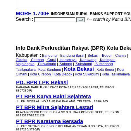
MORE 1.700+
INDONESIAN RURAL BANKS SUPPORT YO
Search :
<--
search by Nama BP
Info Bank Perkreditan Rakyat (BPR) Kota Bekas
Kabupaten :
Bandung
|
Bandung Barat
|
Bekasi
|
Bogor
|
Ciamis
|
Cianjur
|
Cirebon
|
Garut
|
Indramayu
|
Karawang
|
Kuningan
|
Majalengka
|
Purwakarta
|
Subang
|
Sukabumi
|
Sumedang
|
Kota Bekasi
Tasikmalaya
|
Kota Bandung
|
|
Kota Bogor
|
Kota
Cimahi
|
Kota Cirebon
|
Kota Depok
|
Kota Sukabumi
|
Kota Tasikmalaya
PD. BPR LPK Bekasi
HARAPAN BARU II KAV. C9-07 KOTA BARU BEKASI BARAT, TELEPON :
8857389(F)
PT BPR Karya Bakti Sejahtera
JL. KH. NOER ALI NO.1A-1B KALIMALANG, TELEPON : 88964265
PT BPR Mitra Sejahtera Lestari
PLAZA PONDOK GEDE BLOK A NO.3 JL RAYA PONDOK GEDE, TELEPON :
88333737/88321128
PT BPR Naratama Bersada
JL. CUT MUTIA BLOK B NO. 8 KELURAHAN SEPANJANG JAYA, TELEPON :
8817236/3730(F)