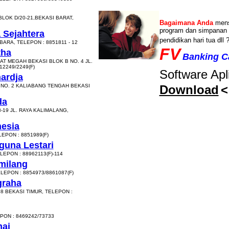
LOK D/20-21,BEKASI BARAT,
Bagaimana Anda
mens
program dan simpanan 
 Sejahtera
pendidikan hari tua dll 
ARA, TELEPON : 8851811 - 12
FV
tha
Banking Ca
AT MEGAH BEKASI BLOK B NO. 4 JL.
12249/2249(F)
Software Apli
ardja
 NO. 2 KALIABANG TENGAH BEKASI
Download
<
da
19 JL. RAYA KALIMALANG,
esia
LEPON : 8851989(F)
una Lestari
LEPON : 88962113(F)-114
milang
ELEPON : 8854973/8861087(F)
graha
28 BEKASI TIMUR, TELEPON :
ON : 8469242/73733
mai