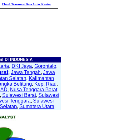
Transmisi Data Antar Kantor
Daya Saing Kolektor
Pengendalian Internal Dalam
I DI INDONESIA
arta
,
DKI Jaya
,
Gorontalo
,
rat
,
Jawa Tengah
,
Jawa
tan Selatan
,
Kalimantan
angka Belitung
,
Kep. Riau
,
NAD
,
Nusa Tenggara Barat
,
,
Sulawesi Barat
,
Sulawesi
wesi Tenggara
,
Sulawesi
Selatan
,
Sumatera Utara
,