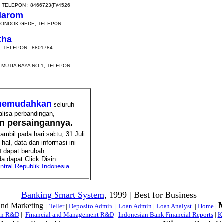
 TELEPON : 8466723(F)/4526
Marom
 PONDOK GEDE, TELEPON :
tha
, TELEPON : 8801784
MUTIA RAYA NO.1, TELEPON :
emudahkan
seluruh
alisa perbandingan,
an persaingannya.
mbil pada hari sabtu, 31 Juli
al, data dan informasi ini
u
dapat berubah
a dapat Click Disini :
tral Republik Indonesia
Banking Smart System
, 1999 | Best for Business
and Marketing
|
Teller
|
Deposito Admin
|
Loan Admin
|
Loan Analyst
|
Home
|
an R&D
|
Financial and Management R&D
|
Indonesian Bank Financial Reports
|
K