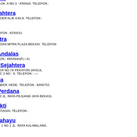
. A NO.3 - KRANJI, TELEPON :
ahtera
OER ALIE KAV.8, TELEPON :
PON : 8250011
tra
KOAN MITRA PLAZA BEKASI, TELEPON
Andalas
 : 8854940(F) / 41
 Sejahtera
R NO.78 PEKAYON JAYA/JL.
 NO : 6, TELEPON : ----
ya
NDOK GEDE, TELEPON : 8469752
Perdana
 JL. RAYA PEJUANG JAYA BEKASI,
kti
ATIASIH, TELEPON :
Rahayu
 NO 1 JL. RAYA KALIMALANG,