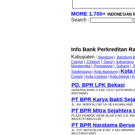
MORE 1.700+
INDONESIAN 
Search :
Info Bank Perkreditan Ra
Kabupaten :
Bandung
|
Bandung B
Cianjur
|
Cirebon
|
Garut
|
Indramayu
Majalengka
|
Purwakarta
|
Subang
|
S
Kota 
Tasikmalaya
|
Kota Bandung
|
Cimahi
|
Kota Cirebon
|
Kota Depok
|
K
PD. BPR LPK Bekasi
HARAPAN BARU II KAV. C9-07 KOTA BARU 
8857389(F)
PT BPR Karya Bakti Seja
JL. KH. NOER ALI NO.1A-1B KALIMALANG,
PT BPR Mitra Sejahtera L
PLAZA PONDOK GEDE BLOK A NO.3 JL RA
88333737/88321128
PT BPR Naratama Bersa
JL. CUT MUTIA BLOK B NO. 8 KELURAHAN
8817236/3730(F)