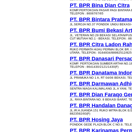
PT. BPR Bina Dian Citra
KOMP.PERTOKOAN PASAR PAGI BINTARA B
TELEPON : 8606767/65
PT. BPR Bintara Pratama
JL.SEROJA NO.37 PONDOK UNGU BEKASI-B
PT. BPR Bumi Bekasi Ar
JL. VETERAN NO.29 BEKASI SELATAN/PUS
CUT MUTIAH NO.1 - BEKASI, TELEPON : 88
PT. BPR Citra Ladon Rah
RUKO PERMATA HIJAU PERMAI BLOK BR. I
UTARA, TELEPON : 9164934/88982512/825
PT. BPR Danasari Persa
KOMP. PERTOKOAN SUMBER ARTHA NO.18-
TELEPON : 8641430/2121/1430(F)
PT. BPR Danatama Indon
JL PRAMUKA NO 1 A, RT 04/06 BEKASI, TE
PT. BPR Darmawan Adhig
SENTRA NIAGA KALIMALANG JL.A YANI, TE
PT. BPR Dian Faraqo Ge
JL. RAYA BINTARA NO. 8 BEKASI BARAT, T
PT. BPR Handalan Dana
JL.IR.H.JUANDA 151 RUKO MITRA BLOK E/
8823592/93(F)
PT. BPR Hosing Jaya
PONDOK GEDE PLAZA BLOK C NO.9, TELEP
PT. BPR Karinamas Per