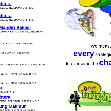
ahtera
GEDE, TELEPON : 8467633 ,
ahtera
GEDE, TELEPON : 8467633 ,
Mandiri Bekasi
DIRMAN KRANJI-BEKASI, TELEPON :
 TELEPON : 8854329-30(F)
We measu
every
ASI BLOK A4, TELEPON :
strategi
ch
to overcome the
SI, TELEPON : 8464012/8461385(F)
LEPON : 8466783/9227267(F)
LEPON : 8466783/9227267(F)
ar
 8250062 - 63
htera
GEDE, TELEPON : 8485054/4818
jung Makmur
TELEPON : 8827958/88349389