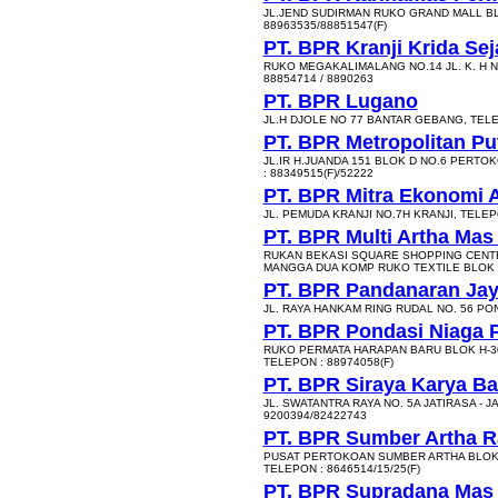
JL.JEND SUDIRMAN RUKO GRAND MALL BLOK
88963535/88851547(F)
PT. BPR Kranji Krida Sej
RUKO MEGAKALIMALANG NO.14 JL. K. H N
88854714 / 8890263
PT. BPR Lugano
JL.H DJOLE NO 77 BANTAR GEBANG, TELE
PT. BPR Metropolitan Pu
JL.IR H.JUANDA 151 BLOK D NO.6 PERTO
: 88349515(F)/52222
PT. BPR Mitra Ekonomi 
JL. PEMUDA KRANJI NO.7H KRANJI, TELEPON
PT. BPR Multi Artha Mas
RUKAN BEKASI SQUARE SHOPPING CENTE
MANGGA DUA KOMP RUKO TEXTILE BLOK C 3
PT. BPR Pandanaran Ja
JL. RAYA HANKAM RING RUDAL NO. 56 PO
PT. BPR Pondasi Niaga 
RUKO PERMATA HARAPAN BARU BLOK H-30
TELEPON : 88974058(F)
PT. BPR Siraya Karya Ba
JL. SWATANTRA RAYA NO. 5A JATIRASA - J
9200394/82422743
PT. BPR Sumber Artha 
PUSAT PERTOKOAN SUMBER ARTHA BLOK 1
TELEPON : 8646514/15/25(F)
PT. BPR Supradana Mas