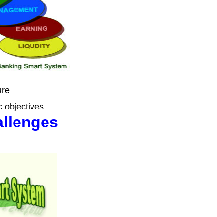
re
c objectives
allenges