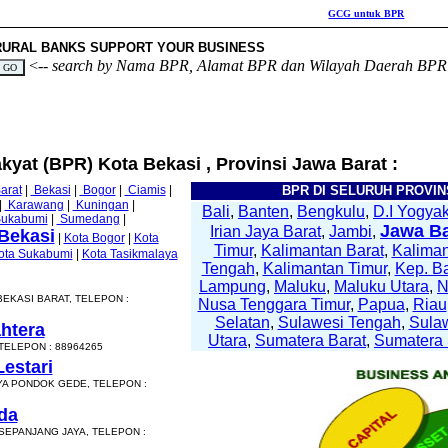
GCG untuk BPR
Cloud 
RURAL BANKS SUPPORT YOUR BUSINESS
<--
search by Nama BPR, Alamat BPR dan Wilayah Daerah BPR
kyat (BPR) Kota Bekasi , Provinsi Jawa Barat :
arat
|
Bekasi
|
Bogor
|
Ciamis
|
BPR DI SELURUH PROVINS
|
Karawang
|
Kuningan
|
Bali
,
Banten
,
Bengkulu
,
D.I Yogyak
ukabumi
|
Sumedang
|
Jawa Ba
Irian Jaya Barat
,
Jambi
,
Bekasi
|
Kota Bogor
|
Kota
Timur
,
Kalimantan Barat
,
Kaliman
ota Sukabumi
|
Kota Tasikmalaya
Tengah
,
Kalimantan Timur
,
Kep. B
Lampung
,
Maluku
,
Maluku Utara
,
BEKASI BARAT, TELEPON :
Nusa Tenggara Timur
,
Papua
,
Riau
Selatan
,
Sulawesi Tengah
,
Sula
htera
Utara
,
Sumatera Barat
,
Sumatera 
 TELEPON : 88964265
estari
YA PONDOK GEDE, TELEPON :
da
 SEPANJANG JAYA, TELEPON :