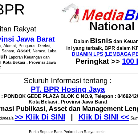
 BPR
itan Rakyat
vinsi Jawa Barat
Bisnis
Dalam
dan Keuan
, Alamat, Pengurus, Direksi,
K
ini yang terbaik, BPR dalam
Asset
g Saham,
, Neraca, Laba
DIJAMIN LPS (LEMBAGA P
ruh
Laporan Keuangan dan
Peringkat >>
100 
di
Kota Bekasi , Provinsi Jawa
t
Seluruh Informasi tentang :
PT. BPR Hosing Jaya
 : PONDOK GEDE PLAZA BLOK C NO.9, Telepon : 8469242
Kota Bekasi , Provinsi Jawa Barat
rmasi Publikasi, Asset dan Management Le
>> Klik Di SINI
|
Klik Di SINI <<
donesia
Sum
Berita Seputar Bank Perkreditan Rakyat terkini