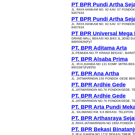
PT BPR Pundi Artha Sej
JL. RAYA HANKAM NO. 92 KAV. 07 PONDOK
8467634
PT BPR Pundi Artha Sej
JL. RAYA HANKAM NO. 92 KAV. 07 PONDOK
8467634
PT BPR Universal Mega 
GRAND MALL BEKASI NO.B/63 JL.JEND.SU
88850828(F)/7
PT. BPR Aditama Arta
JL.PEMUDA NO.7F KRANJI BEKASI - BARAT,
PT. BPR Alsaba Prima
JL. IR.H.JUANDA NO 131 KOMP. MITRA BEK
8803387(F)/8550
PT. BPR Ana Artha
JL. JATIWARINGIN 150 PONDOK GEDE BEKA
PT. BPR Ardhie Gede
JL.JATIWARINGIN NO.76 PONDOKGEDE, TE
PT. BPR Ardhie Gede
JL.JATIWARINGIN NO.76 PONDOKGEDE, TE
PT. BPR Arta Pundi Mek
JL. SILIWANGI KM. 9,6 BEKASI, TELEPON :
PT. BPR Arthasraya Seja
JL RAYA JATIWARINGIN NO.186A PONDOK 
PT. BPR Bekasi Binatan
JL.IR.H.JUANDA NO.171E BEKASI TIMUR, 