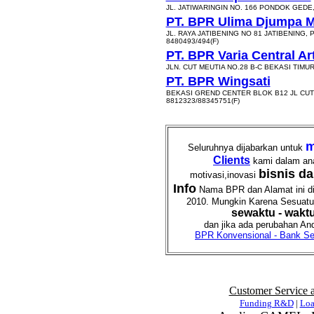
JL. JATIWARINGIN NO. 166 PONDOK GEDE,
PT. BPR Ulima Djumpa 
JL. RAYA JATIBENING NO 81 JATIBENING,
8480493/494(F)
PT. BPR Varia Central Ar
JLN. CUT MEUTIA NO.28 B-C BEKASI TIMUR
PT. BPR Wingsati
BEKASI GREND CENTER BLOK B12 JL CUT 
8812323/88345751(F)
m
Seluruhnya dijabarkan untuk
Clients
kami dalam an
bisnis d
motivasi,inovasi
Info
Nama BPR dan Alamat ini dia
2010. Mungkin Karena Sesuatu h
sewaktu - wakt
dan jika ada perubahan And
BPR Konvensional - Bank Sen
Customer Service 
Funding R&D
|
Lo