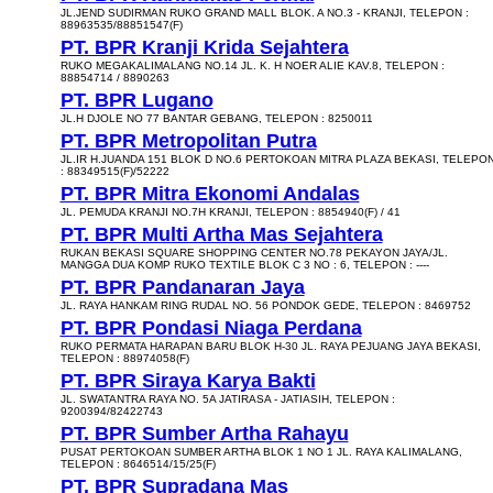
JL.JEND SUDIRMAN RUKO GRAND MALL BLOK. A NO.3 - KRANJI, TELEPON :
88963535/88851547(F)
PT. BPR Kranji Krida Sejahtera
RUKO MEGAKALIMALANG NO.14 JL. K. H NOER ALIE KAV.8, TELEPON :
88854714 / 8890263
PT. BPR Lugano
JL.H DJOLE NO 77 BANTAR GEBANG, TELEPON : 8250011
PT. BPR Metropolitan Putra
JL.IR H.JUANDA 151 BLOK D NO.6 PERTOKOAN MITRA PLAZA BEKASI, TELEPO
: 88349515(F)/52222
PT. BPR Mitra Ekonomi Andalas
JL. PEMUDA KRANJI NO.7H KRANJI, TELEPON : 8854940(F) / 41
PT. BPR Multi Artha Mas Sejahtera
RUKAN BEKASI SQUARE SHOPPING CENTER NO.78 PEKAYON JAYA/JL.
MANGGA DUA KOMP RUKO TEXTILE BLOK C 3 NO : 6, TELEPON : ----
PT. BPR Pandanaran Jaya
JL. RAYA HANKAM RING RUDAL NO. 56 PONDOK GEDE, TELEPON : 8469752
PT. BPR Pondasi Niaga Perdana
RUKO PERMATA HARAPAN BARU BLOK H-30 JL. RAYA PEJUANG JAYA BEKASI,
TELEPON : 88974058(F)
PT. BPR Siraya Karya Bakti
JL. SWATANTRA RAYA NO. 5A JATIRASA - JATIASIH, TELEPON :
9200394/82422743
PT. BPR Sumber Artha Rahayu
PUSAT PERTOKOAN SUMBER ARTHA BLOK 1 NO 1 JL. RAYA KALIMALANG,
TELEPON : 8646514/15/25(F)
PT. BPR Supradana Mas