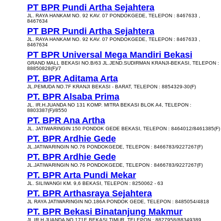
PT BPR Pundi Artha Sejahtera
JL. RAYA HANKAM NO. 92 KAV. 07 PONDOKGEDE, TELEPON : 8467633 ,
8467634
PT BPR Pundi Artha Sejahtera
JL. RAYA HANKAM NO. 92 KAV. 07 PONDOKGEDE, TELEPON : 8467633 ,
8467634
PT BPR Universal Mega Mandiri Bekasi
GRAND MALL BEKASI NO.B/63 JL.JEND.SUDIRMAN KRANJI-BEKASI, TELEPON :
88850828(F)/7
PT. BPR Aditama Arta
JL.PEMUDA NO.7F KRANJI BEKASI - BARAT, TELEPON : 8854329-30(F)
PT. BPR Alsaba Prima
JL. IR.H.JUANDA NO 131 KOMP. MITRA BEKASI BLOK A4, TELEPON :
8803387(F)/8550
PT. BPR Ana Artha
JL. JATIWARINGIN 150 PONDOK GEDE BEKASI, TELEPON : 8464012/8461385(F)
PT. BPR Ardhie Gede
JL.JATIWARINGIN NO.76 PONDOKGEDE, TELEPON : 8466783/9227267(F)
PT. BPR Ardhie Gede
JL.JATIWARINGIN NO.76 PONDOKGEDE, TELEPON : 8466783/9227267(F)
PT. BPR Arta Pundi Mekar
JL. SILIWANGI KM. 9,6 BEKASI, TELEPON : 8250062 - 63
PT. BPR Arthasraya Sejahtera
JL RAYA JATIWARINGIN NO.186A PONDOK GEDE, TELEPON : 8485054/4818
PT. BPR Bekasi Binatanjung Makmur
JL.IR.H.JUANDA NO.171E BEKASI TIMUR, TELEPON : 8827958/88349389