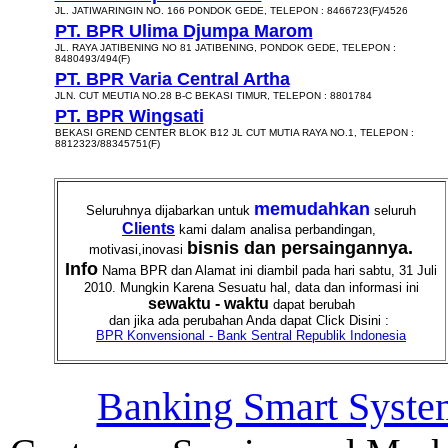
JL. JATIWARINGIN NO. 166 PONDOK GEDE, TELEPON : 8466723(F)/4526
PT. BPR Ulima Djumpa Marom
JL. RAYA JATIBENING NO 81 JATIBENING, PONDOK GEDE, TELEPON :
8480493/494(F)
PT. BPR Varia Central Artha
JLN. CUT MEUTIA NO.28 B-C BEKASI TIMUR, TELEPON : 8801784
PT. BPR Wingsati
BEKASI GREND CENTER BLOK B12 JL CUT MUTIA RAYA NO.1, TELEPON :
8812323/88345751(F)
memudahkan
Seluruhnya dijabarkan untuk
seluruh
Clients
kami dalam analisa perbandingan,
bisnis dan persaingannya.
motivasi,inovasi
Info
Nama BPR dan Alamat ini diambil pada hari sabtu, 31 Juli
2010. Mungkin Karena Sesuatu hal, data dan informasi ini
sewaktu - waktu
dapat berubah
dan jika ada perubahan Anda dapat Click Disini :
BPR Konvensional - Bank Sentral Republik Indonesia
Banking Smart Syste