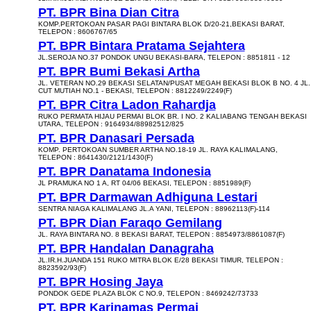
PT. BPR Bina Dian Citra
KOMP.PERTOKOAN PASAR PAGI BINTARA BLOK D/20-21,BEKASI BARAT,
TELEPON : 8606767/65
PT. BPR Bintara Pratama Sejahtera
JL.SEROJA NO.37 PONDOK UNGU BEKASI-BARA, TELEPON : 8851811 - 12
PT. BPR Bumi Bekasi Artha
JL. VETERAN NO.29 BEKASI SELATAN/PUSAT MEGAH BEKASI BLOK B NO. 4 JL.
CUT MUTIAH NO.1 - BEKASI, TELEPON : 8812249/2249(F)
PT. BPR Citra Ladon Rahardja
RUKO PERMATA HIJAU PERMAI BLOK BR. I NO. 2 KALIABANG TENGAH BEKASI
UTARA, TELEPON : 9164934/88982512/825
PT. BPR Danasari Persada
KOMP. PERTOKOAN SUMBER ARTHA NO.18-19 JL. RAYA KALIMALANG,
TELEPON : 8641430/2121/1430(F)
PT. BPR Danatama Indonesia
JL PRAMUKA NO 1 A, RT 04/06 BEKASI, TELEPON : 8851989(F)
PT. BPR Darmawan Adhiguna Lestari
SENTRA NIAGA KALIMALANG JL.A YANI, TELEPON : 88962113(F)-114
PT. BPR Dian Faraqo Gemilang
JL. RAYA BINTARA NO. 8 BEKASI BARAT, TELEPON : 8854973/8861087(F)
PT. BPR Handalan Danagraha
JL.IR.H.JUANDA 151 RUKO MITRA BLOK E/28 BEKASI TIMUR, TELEPON :
8823592/93(F)
PT. BPR Hosing Jaya
PONDOK GEDE PLAZA BLOK C NO.9, TELEPON : 8469242/73733
PT. BPR Karinamas Permai