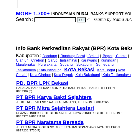
MORE 1.700+
INDONESIAN RURAL BANKS SUPPORT YO
Search :
<--
search by Nama BP
Info Bank Perkreditan Rakyat (BPR) Kota Bekas
Kabupaten :
Bandung
|
Bandung Barat
|
Bekasi
|
Bogor
|
Ciamis
|
Cianjur
|
Cirebon
|
Garut
|
Indramayu
|
Karawang
|
Kuningan
|
Majalengka
|
Purwakarta
|
Subang
|
Sukabumi
|
Sumedang
|
Kota Bekasi
Tasikmalaya
|
Kota Bandung
|
|
Kota Bogor
|
Kota
Cimahi
|
Kota Cirebon
|
Kota Depok
|
Kota Sukabumi
|
Kota Tasikmalaya
PD. BPR LPK Bekasi
HARAPAN BARU II KAV. C9-07 KOTA BARU BEKASI BARAT, TELEPON :
8857389(F)
PT BPR Karya Bakti Sejahtera
JL. KH. NOER ALI NO.1A-1B KALIMALANG, TELEPON : 88964265
PT BPR Mitra Sejahtera Lestari
PLAZA PONDOK GEDE BLOK A NO.3 JL RAYA PONDOK GEDE, TELEPON :
88333737/88321128
PT BPR Naratama Bersada
JL. CUT MUTIA BLOK B NO. 8 KELURAHAN SEPANJANG JAYA, TELEPON :
8817236/3730(F)