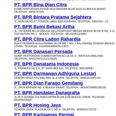
PT. BPR Bina Dian Citra
KOMP.PERTOKOAN PASAR PAGI BINTARA BLOK D/20-21,BEKASI BARAT,
TELEPON : 8606767/65
PT. BPR Bintara Pratama Sejahtera
JL.SEROJA NO.37 PONDOK UNGU BEKASI-BARA, TELEPON : 8851811 - 12
PT. BPR Bumi Bekasi Artha
JL. VETERAN NO.29 BEKASI SELATAN/PUSAT MEGAH BEKASI BLOK B NO. 4 JL.
CUT MUTIAH NO.1 - BEKASI, TELEPON : 8812249/2249(F)
PT. BPR Citra Ladon Rahardja
RUKO PERMATA HIJAU PERMAI BLOK BR. I NO. 2 KALIABANG TENGAH BEKASI
UTARA, TELEPON : 9164934/88982512/825
PT. BPR Danasari Persada
KOMP. PERTOKOAN SUMBER ARTHA NO.18-19 JL. RAYA KALIMALANG,
TELEPON : 8641430/2121/1430(F)
PT. BPR Danatama Indonesia
JL PRAMUKA NO 1 A, RT 04/06 BEKASI, TELEPON : 8851989(F)
PT. BPR Darmawan Adhiguna Lestari
SENTRA NIAGA KALIMALANG JL.A YANI, TELEPON : 88962113(F)-114
PT. BPR Dian Faraqo Gemilang
JL. RAYA BINTARA NO. 8 BEKASI BARAT, TELEPON : 8854973/8861087(F)
PT. BPR Handalan Danagraha
JL.IR.H.JUANDA 151 RUKO MITRA BLOK E/28 BEKASI TIMUR, TELEPON :
8823592/93(F)
PT. BPR Hosing Jaya
PONDOK GEDE PLAZA BLOK C NO.9, TELEPON : 8469242/73733
PT. BPR Karinamas Permai