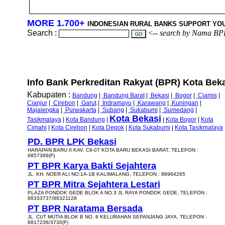
MORE 1.700+
INDONESIAN RURAL BANKS SUPPORT YO
Search :
<--
search by Nama BP
Info Bank Perkreditan Rakyat (BPR) Kota Bekas
Kabupaten :
Bandung
|
Bandung Barat
|
Bekasi
|
Bogor
|
Ciamis
|
Cianjur
|
Cirebon
|
Garut
|
Indramayu
|
Karawang
|
Kuningan
|
Majalengka
|
Purwakarta
|
Subang
|
Sukabumi
|
Sumedang
|
Kota Bekasi
Tasikmalaya
|
Kota Bandung
|
|
Kota Bogor
|
Kota
Cimahi
|
Kota Cirebon
|
Kota Depok
|
Kota Sukabumi
|
Kota Tasikmalaya
PD. BPR LPK Bekasi
HARAPAN BARU II KAV. C9-07 KOTA BARU BEKASI BARAT, TELEPON :
8857389(F)
PT BPR Karya Bakti Sejahtera
JL. KH. NOER ALI NO.1A-1B KALIMALANG, TELEPON : 88964265
PT BPR Mitra Sejahtera Lestari
PLAZA PONDOK GEDE BLOK A NO.3 JL RAYA PONDOK GEDE, TELEPON :
88333737/88321128
PT BPR Naratama Bersada
JL. CUT MUTIA BLOK B NO. 8 KELURAHAN SEPANJANG JAYA, TELEPON :
8817236/3730(F)