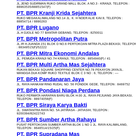
JL.JEND SUDIRMAN RUKO GRAND MALL BLOK. A NO.3 - KRANJI, TELEPON :
88963535/88851547(F)
PT. BPR Kranji Krida Sejahtera
RUKO MEGAKALIMALANG NO.14 JL. K. H NOER ALIE KAV.8, TELEPON :
88854714 / 8890263
PT. BPR Lugano
JL.H DJOLE NO 77 BANTAR GEBANG, TELEPON : 8250011
PT. BPR Metropolitan Putra
JL.IR H.JUANDA 151 BLOK D NO.6 PERTOKOAN MITRA PLAZA BEKASI, TELEPO
: 88349515(F)/52222
PT. BPR Mitra Ekonomi Andalas
JL. PEMUDA KRANJI NO.7H KRANJI, TELEPON : 8854940(F) / 41
PT. BPR Multi Artha Mas Sejahtera
RUKAN BEKASI SQUARE SHOPPING CENTER NO.78 PEKAYON JAYA/JL.
MANGGA DUA KOMP RUKO TEXTILE BLOK C 3 NO : 6, TELEPON : ----
PT. BPR Pandanaran Jaya
JL. RAYA HANKAM RING RUDAL NO. 56 PONDOK GEDE, TELEPON : 8469752
PT. BPR Pondasi Niaga Perdana
RUKO PERMATA HARAPAN BARU BLOK H-30 JL. RAYA PEJUANG JAYA BEKASI,
TELEPON : 88974058(F)
PT. BPR Siraya Karya Bakti
JL. SWATANTRA RAYA NO. 5A JATIRASA - JATIASIH, TELEPON :
9200394/82422743
PT. BPR Sumber Artha Rahayu
PUSAT PERTOKOAN SUMBER ARTHA BLOK 1 NO 1 JL. RAYA KALIMALANG,
TELEPON : 8646514/15/25(F)
PT. BPR Supradana Mas