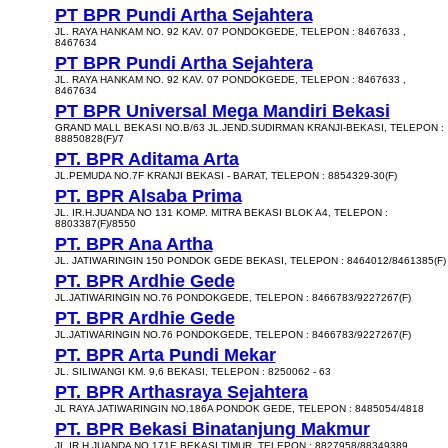
PT BPR Pundi Artha Sejahtera
JL. RAYA HANKAM NO. 92 KAV. 07 PONDOKGEDE, TELEPON : 8467633 ,
8467634
PT BPR Pundi Artha Sejahtera
JL. RAYA HANKAM NO. 92 KAV. 07 PONDOKGEDE, TELEPON : 8467633 ,
8467634
PT BPR Universal Mega Mandiri Bekasi
GRAND MALL BEKASI NO.B/63 JL.JEND.SUDIRMAN KRANJI-BEKASI, TELEPON :
88850828(F)/7
PT. BPR Aditama Arta
JL.PEMUDA NO.7F KRANJI BEKASI - BARAT, TELEPON : 8854329-30(F)
PT. BPR Alsaba Prima
JL. IR.H.JUANDA NO 131 KOMP. MITRA BEKASI BLOK A4, TELEPON :
8803387(F)/8550
PT. BPR Ana Artha
JL. JATIWARINGIN 150 PONDOK GEDE BEKASI, TELEPON : 8464012/8461385(F)
PT. BPR Ardhie Gede
JL.JATIWARINGIN NO.76 PONDOKGEDE, TELEPON : 8466783/9227267(F)
PT. BPR Ardhie Gede
JL.JATIWARINGIN NO.76 PONDOKGEDE, TELEPON : 8466783/9227267(F)
PT. BPR Arta Pundi Mekar
JL. SILIWANGI KM. 9,6 BEKASI, TELEPON : 8250062 - 63
PT. BPR Arthasraya Sejahtera
JL RAYA JATIWARINGIN NO.186A PONDOK GEDE, TELEPON : 8485054/4818
PT. BPR Bekasi Binatanjung Makmur
JL.IR.H.JUANDA NO.171E BEKASI TIMUR, TELEPON : 8827958/88349389