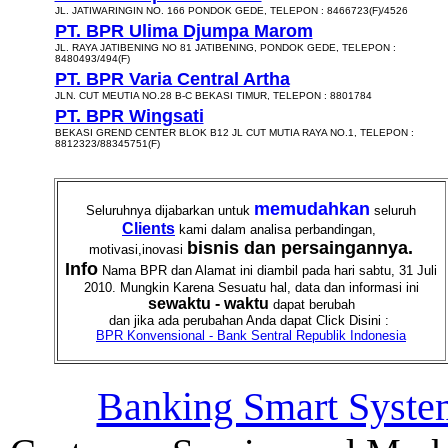
JL. JATIWARINGIN NO. 166 PONDOK GEDE, TELEPON : 8466723(F)/4526
PT. BPR Ulima Djumpa Marom
JL. RAYA JATIBENING NO 81 JATIBENING, PONDOK GEDE, TELEPON :
8480493/494(F)
PT. BPR Varia Central Artha
JLN. CUT MEUTIA NO.28 B-C BEKASI TIMUR, TELEPON : 8801784
PT. BPR Wingsati
BEKASI GREND CENTER BLOK B12 JL CUT MUTIA RAYA NO.1, TELEPON :
8812323/88345751(F)
memudahkan
Seluruhnya dijabarkan untuk
seluruh
Clients
kami dalam analisa perbandingan,
bisnis dan persaingannya.
motivasi,inovasi
Info
Nama BPR dan Alamat ini diambil pada hari sabtu, 31 Juli
2010. Mungkin Karena Sesuatu hal, data dan informasi ini
sewaktu - waktu
dapat berubah
dan jika ada perubahan Anda dapat Click Disini :
BPR Konvensional - Bank Sentral Republik Indonesia
Banking Smart Syste