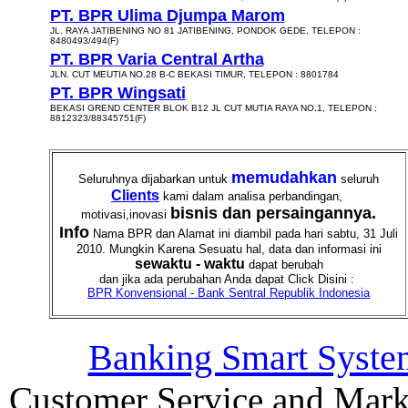
PT. BPR Ulima Djumpa Marom
JL. RAYA JATIBENING NO 81 JATIBENING, PONDOK GEDE, TELEPON :
8480493/494(F)
PT. BPR Varia Central Artha
JLN. CUT MEUTIA NO.28 B-C BEKASI TIMUR, TELEPON : 8801784
PT. BPR Wingsati
BEKASI GREND CENTER BLOK B12 JL CUT MUTIA RAYA NO.1, TELEPON :
8812323/88345751(F)
memudahkan
Seluruhnya dijabarkan untuk
seluruh
Clients
kami dalam analisa perbandingan,
bisnis dan persaingannya.
motivasi,inovasi
Info
Nama BPR dan Alamat ini diambil pada hari sabtu, 31 Juli
2010. Mungkin Karena Sesuatu hal, data dan informasi ini
sewaktu - waktu
dapat berubah
dan jika ada perubahan Anda dapat Click Disini :
BPR Konvensional - Bank Sentral Republik Indonesia
Banking Smart Syste
Customer Service and Mark