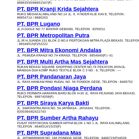
88963535/88851547(F)
PT. BPR Kranji Krida Sejahtera
RUKO MEGAKALIMALANG NO.14 JL. K. H NOER ALIE KAV.8, TELEPON :
88854714 / 8890263
PT. BPR Lugano
JL.H DJOLE NO 77 BANTAR GEBANG, TELEPON : 8250011
PT. BPR Metropolitan Putra
JL.IR H.JUANDA 151 BLOK D NO.6 PERTOKOAN MITRA PLAZA BEKASI, TELEPO
: 88349515(F)/52222
PT. BPR Mitra Ekonomi Andalas
JL. PEMUDA KRANJI NO.7H KRANJI, TELEPON : 8854940(F) / 41
PT. BPR Multi Artha Mas Sejahtera
RUKAN BEKASI SQUARE SHOPPING CENTER NO.78 PEKAYON JAYA/JL.
MANGGA DUA KOMP RUKO TEXTILE BLOK C 3 NO : 6, TELEPON : ----
PT. BPR Pandanaran Jaya
JL. RAYA HANKAM RING RUDAL NO. 56 PONDOK GEDE, TELEPON : 8469752
PT. BPR Pondasi Niaga Perdana
RUKO PERMATA HARAPAN BARU BLOK H-30 JL. RAYA PEJUANG JAYA BEKASI,
TELEPON : 88974058(F)
PT. BPR Siraya Karya Bakti
JL. SWATANTRA RAYA NO. 5A JATIRASA - JATIASIH, TELEPON :
9200394/82422743
PT. BPR Sumber Artha Rahayu
PUSAT PERTOKOAN SUMBER ARTHA BLOK 1 NO 1 JL. RAYA KALIMALANG,
TELEPON : 8646514/15/25(F)
PT. BPR Supradana Mas
JL. JATIWARINGIN NO. 166 PONDOK GEDE, TELEPON : 8466723(F)/4526