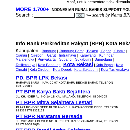
Maaf, untuk sementara tidak ditemukan
MORE 1.700+
INDONESIAN RURAL BANKS SUPPORT YO
Search :
<--
search by Nama BP
Info Bank Perkreditan Rakyat (BPR) Kota Bekas
Kabupaten :
Bandung
|
Bandung Barat
|
Bekasi
|
Bogor
|
Ciamis
|
Cianjur
|
Cirebon
|
Garut
|
Indramayu
|
Karawang
|
Kuningan
|
Majalengka
|
Purwakarta
|
Subang
|
Sukabumi
|
Sumedang
|
Kota Bekasi
Tasikmalaya
|
Kota Bandung
|
|
Kota Bogor
|
Kota
Cimahi
|
Kota Cirebon
|
Kota Depok
|
Kota Sukabumi
|
Kota Tasikmalaya
PD. BPR LPK Bekasi
HARAPAN BARU II KAV. C9-07 KOTA BARU BEKASI BARAT, TELEPON :
8857389(F)
PT BPR Karya Bakti Sejahtera
JL. KH. NOER ALI NO.1A-1B KALIMALANG, TELEPON : 88964265
PT BPR Mitra Sejahtera Lestari
PLAZA PONDOK GEDE BLOK A NO.3 JL RAYA PONDOK GEDE, TELEPON :
88333737/88321128
PT BPR Naratama Bersada
JL. CUT MUTIA BLOK B NO. 8 KELURAHAN SEPANJANG JAYA, TELEPON :
8817236/3730(F)