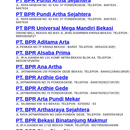
PT BPR Pundi Artha Sejahtera
JL. RAYA HANKAM NO. 92 KAV. 07 PONDOKGEDE, TELEPON : 8467633 ,
8467634
PT BPR Pundi Artha Sejahtera
JL. RAYA HANKAM NO. 92 KAV. 07 PONDOKGEDE, TELEPON : 8467633 ,
8467634
PT BPR Universal Mega Mandiri Bekasi
GRAND MALL BEKASI NO.B/63 JL.JEND.SUDIRMAN KRANJI-BEKASI, TELEPON :
88850828(F)/7
PT. BPR Aditama Arta
JL.PEMUDA NO.7F KRANJI BEKASI - BARAT, TELEPON : 8854329-30(F)
PT. BPR Alsaba Prima
JL. IR.H.JUANDA NO 131 KOMP. MITRA BEKASI BLOK A4, TELEPON :
8803387(F)/8550
PT. BPR Ana Artha
JL. JATIWARINGIN 150 PONDOK GEDE BEKASI, TELEPON : 8464012/8461385(F)
PT. BPR Ardhie Gede
JL.JATIWARINGIN NO.76 PONDOKGEDE, TELEPON : 8466783/9227267(F)
PT. BPR Ardhie Gede
JL.JATIWARINGIN NO.76 PONDOKGEDE, TELEPON : 8466783/9227267(F)
PT. BPR Arta Pundi Mekar
JL. SILIWANGI KM. 9,6 BEKASI, TELEPON : 8250062 - 63
PT. BPR Arthasraya Sejahtera
JL RAYA JATIWARINGIN NO.186A PONDOK GEDE, TELEPON : 8485054/4818
PT. BPR Bekasi Binatanjung Makmur
JL.IR.H.JUANDA NO.171E BEKASI TIMUR, TELEPON : 8827958/88349389