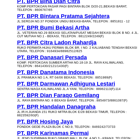
PT. BPR Bina Dian Citra
KOMP.PERTOKOAN PASAR PAGI BINTARA BLOK D/20-21,BEKASI BARAT,
TELEPON : 8606767/65
PT. BPR Bintara Pratama Sejahtera
JL.SEROJA NO.37 PONDOK UNGU BEKASI-BARA, TELEPON : 8851811 - 12
PT. BPR Bumi Bekasi Artha
JL. VETERAN NO.29 BEKASI SELATAN/PUSAT MEGAH BEKASI BLOK B NO. 4 JL.
CUT MUTIAH NO.1 - BEKASI, TELEPON : 8812249/2249(F)
PT. BPR Citra Ladon Rahardja
RUKO PERMATA HIJAU PERMAI BLOK BR. I NO. 2 KALIABANG TENGAH BEKASI
UTARA, TELEPON : 9164934/88982512/825
PT. BPR Danasari Persada
KOMP. PERTOKOAN SUMBER ARTHA NO.18-19 JL. RAYA KALIMALANG,
TELEPON : 8641430/2121/1430(F)
PT. BPR Danatama Indonesia
JL PRAMUKA NO 1 A, RT 04/06 BEKASI, TELEPON : 8851989(F)
PT. BPR Darmawan Adhiguna Lestari
SENTRA NIAGA KALIMALANG JL.A YANI, TELEPON : 88962113(F)-114
PT. BPR Dian Faraqo Gemilang
JL. RAYA BINTARA NO. 8 BEKASI BARAT, TELEPON : 8854973/8861087(F)
PT. BPR Handalan Danagraha
JL.IR.H.JUANDA 151 RUKO MITRA BLOK E/28 BEKASI TIMUR, TELEPON :
8823592/93(F)
PT. BPR Hosing Jaya
PONDOK GEDE PLAZA BLOK C NO.9, TELEPON : 8469242/73733
PT. BPR Karinamas Permai
JL.JEND SUDIRMAN RUKO GRAND MALL BLOK. A NO.3 - KRANJI, TELEPON :