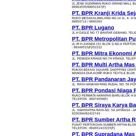
JL.JEND SUDIRMAN RUKO GRAND MALL BLOK
88963535/88851547(F)
PT. BPR Kranji Krida Sej
RUKO MEGAKALIMALANG NO.14 JL. K. H N
88854714 / 8890263
PT. BPR Lugano
JL.H DJOLE NO 77 BANTAR GEBANG, TELE
PT. BPR Metropolitan Pu
JL.IR H.JUANDA 151 BLOK D NO.6 PERTO
: 88349515(F)/52222
PT. BPR Mitra Ekonomi 
JL. PEMUDA KRANJI NO.7H KRANJI, TELEPON
PT. BPR Multi Artha Mas
RUKAN BEKASI SQUARE SHOPPING CENTE
MANGGA DUA KOMP RUKO TEXTILE BLOK C 3
PT. BPR Pandanaran Ja
JL. RAYA HANKAM RING RUDAL NO. 56 PO
PT. BPR Pondasi Niaga 
RUKO PERMATA HARAPAN BARU BLOK H-30
TELEPON : 88974058(F)
PT. BPR Siraya Karya Ba
JL. SWATANTRA RAYA NO. 5A JATIRASA - J
9200394/82422743
PT. BPR Sumber Artha 
PUSAT PERTOKOAN SUMBER ARTHA BLOK 1
TELEPON : 8646514/15/25(F)
PT. BPR Supradana Mas