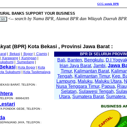
GCG untuk BPR
Clo
RURAL BANKS SUPPORT YOUR BUSINESS
<--
search by Nama BPR, Alamat BPR dan Wilayah Daerah BPR
kyat (BPR) Kota Bekasi , Provinsi Jawa Barat :
arat
|
Bekasi
|
Bogor
|
Ciamis
|
BPR DI SELURUH PROVINS
|
Karawang
|
Kuningan
|
Bali
,
Banten
,
Bengkulu
,
D.I Yogyak
ukabumi
|
Sumedang
|
Jawa Ba
Irian Jaya Barat
,
Jambi
,
Bekasi
|
Kota Bogor
|
Kota
Timur
,
Kalimantan Barat
,
Kaliman
ota Sukabumi
|
Kota Tasikmalaya
Tengah
,
Kalimantan Timur
,
Kep. B
Lampung
,
Maluku
,
Maluku Utara
,
BEKASI BARAT, TELEPON :
Nusa Tenggara Timur
,
Papua
,
Riau
Selatan
,
Sulawesi Tengah
,
Sula
htera
Utara
,
Sumatera Barat
,
Sumatera 
 TELEPON : 88964265
estari
YA PONDOK GEDE, TELEPON :
da
 SEPANJANG JAYA, TELEPON :