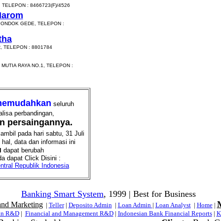
 TELEPON : 8466723(F)/4526
Marom
 PONDOK GEDE, TELEPON :
tha
, TELEPON : 8801784
MUTIA RAYA NO.1, TELEPON :
emudahkan
seluruh
alisa perbandingan,
an persaingannya.
mbil pada hari sabtu, 31 Juli
al, data dan informasi ini
u
dapat berubah
a dapat Click Disini :
tral Republik Indonesia
Banking Smart System
, 1999 | Best for Business
and Marketing
|
Teller
|
Deposito Admin
|
Loan Admin
|
Loan Analyst
|
Home
|
an R&D
|
Financial and Management R&D
|
Indonesian Bank Financial Reports
|
K