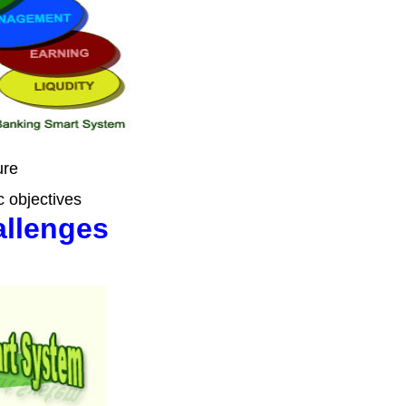
re
c objectives
allenges