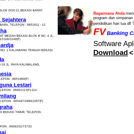
LOK D/20-21,BEKASI BARAT,
Bagaimana Anda
mens
program dan simpanan 
 Sejahtera
pendidikan hari tua dll 
ARA, TELEPON : 8851811 - 12
FV
tha
Banking Ca
AT MEGAH BEKASI BLOK B NO. 4 JL.
12249/2249(F)
Software Apli
ardja
 NO. 2 KALIABANG TENGAH BEKASI
Download
<
da
19 JL. RAYA KALIMALANG,
esia
LEPON : 8851989(F)
una Lestari
LEPON : 88962113(F)-114
milang
ELEPON : 8854973/8861087(F)
graha
28 BEKASI TIMUR, TELEPON :
ON : 8469242/73733
mai