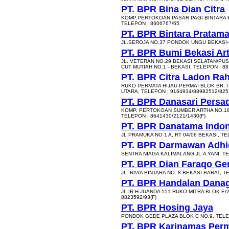
PT. BPR Bina Dian Citra
KOMP.PERTOKOAN PASAR PAGI BINTARA B
TELEPON : 8606767/65
PT. BPR Bintara Pratama
JL.SEROJA NO.37 PONDOK UNGU BEKASI-B
PT. BPR Bumi Bekasi Ar
JL. VETERAN NO.29 BEKASI SELATAN/PUS
CUT MUTIAH NO.1 - BEKASI, TELEPON : 88
PT. BPR Citra Ladon Rah
RUKO PERMATA HIJAU PERMAI BLOK BR. I
UTARA, TELEPON : 9164934/88982512/825
PT. BPR Danasari Persa
KOMP. PERTOKOAN SUMBER ARTHA NO.18-
TELEPON : 8641430/2121/1430(F)
PT. BPR Danatama Indon
JL PRAMUKA NO 1 A, RT 04/06 BEKASI, TE
PT. BPR Darmawan Adhig
SENTRA NIAGA KALIMALANG JL.A YANI, TE
PT. BPR Dian Faraqo Ge
JL. RAYA BINTARA NO. 8 BEKASI BARAT, T
PT. BPR Handalan Dana
JL.IR.H.JUANDA 151 RUKO MITRA BLOK E/
8823592/93(F)
PT. BPR Hosing Jaya
PONDOK GEDE PLAZA BLOK C NO.9, TELEP
PT. BPR Karinamas Per