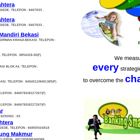
ahtera
GEDE, TELEPON : 8467633 ,
ahtera
GEDE, TELEPON : 8467633 ,
Mandiri Bekasi
DIRMAN KRANJI-BEKASI, TELEPON :
 TELEPON : 8854329-30(F)
We measu
every
ASI BLOK A4, TELEPON :
strategi
ch
to overcome the
SI, TELEPON : 8464012/8461385(F)
LEPON : 8466783/9227267(F)
LEPON : 8466783/9227267(F)
ar
 8250062 - 63
htera
GEDE, TELEPON : 8485054/4818
jung Makmur
TELEPON : 8827958/88349389