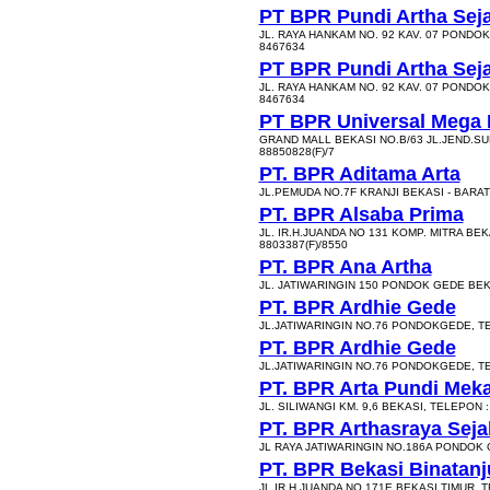
PT BPR Pundi Artha Sej
JL. RAYA HANKAM NO. 92 KAV. 07 PONDOK
8467634
PT BPR Pundi Artha Sej
JL. RAYA HANKAM NO. 92 KAV. 07 PONDOK
8467634
PT BPR Universal Mega 
GRAND MALL BEKASI NO.B/63 JL.JEND.SU
88850828(F)/7
PT. BPR Aditama Arta
JL.PEMUDA NO.7F KRANJI BEKASI - BARAT,
PT. BPR Alsaba Prima
JL. IR.H.JUANDA NO 131 KOMP. MITRA BEK
8803387(F)/8550
PT. BPR Ana Artha
JL. JATIWARINGIN 150 PONDOK GEDE BEKA
PT. BPR Ardhie Gede
JL.JATIWARINGIN NO.76 PONDOKGEDE, TE
PT. BPR Ardhie Gede
JL.JATIWARINGIN NO.76 PONDOKGEDE, TE
PT. BPR Arta Pundi Mek
JL. SILIWANGI KM. 9,6 BEKASI, TELEPON :
PT. BPR Arthasraya Seja
JL RAYA JATIWARINGIN NO.186A PONDOK 
PT. BPR Bekasi Binatan
JL.IR.H.JUANDA NO.171E BEKASI TIMUR, 