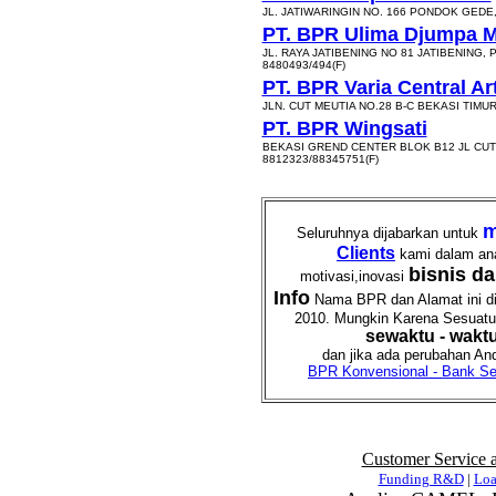
JL. JATIWARINGIN NO. 166 PONDOK GEDE,
PT. BPR Ulima Djumpa 
JL. RAYA JATIBENING NO 81 JATIBENING,
8480493/494(F)
PT. BPR Varia Central Ar
JLN. CUT MEUTIA NO.28 B-C BEKASI TIMUR
PT. BPR Wingsati
BEKASI GREND CENTER BLOK B12 JL CUT 
8812323/88345751(F)
m
Seluruhnya dijabarkan untuk
Clients
kami dalam an
bisnis d
motivasi,inovasi
Info
Nama BPR dan Alamat ini dia
2010. Mungkin Karena Sesuatu h
sewaktu - wakt
dan jika ada perubahan And
BPR Konvensional - Bank Sen
Customer Service 
Funding R&D
|
Lo