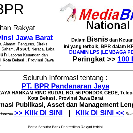
 BPR
itan Rakyat
vinsi Jawa Barat
Bisnis
Dalam
dan Keuan
, Alamat, Pengurus, Direksi,
K
ini yang terbaik, BPR dalam
Asset
g Saham,
, Neraca, Laba
DIJAMIN LPS (LEMBAGA P
ruh
Laporan Keuangan dan
Peringkat >>
100 
di
Kota Bekasi , Provinsi Jawa
t
Seluruh Informasi tentang :
PT. BPR Pandanaran Jaya
. RAYA HANKAM RING RUDAL NO. 56 PONDOK GEDE, Telepo
Kota Bekasi , Provinsi Jawa Barat
rmasi Publikasi, Asset dan Management Le
>> Klik Di SINI
|
Klik Di SINI <<
donesia
Sum
Berita Seputar Bank Perkreditan Rakyat terkini