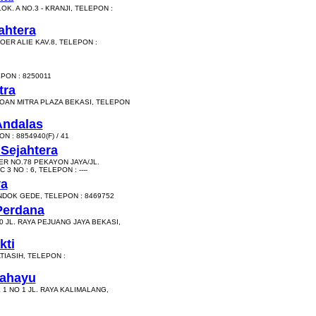
. A NO.3 - KRANJI, TELEPON :
ahtera
OER ALIE KAV.8, TELEPON :
PON : 8250011
tra
KOAN MITRA PLAZA BEKASI, TELEPON
Andalas
 : 8854940(F) / 41
 Sejahtera
R NO.78 PEKAYON JAYA/JL.
 NO : 6, TELEPON : ----
ya
NDOK GEDE, TELEPON : 8469752
Perdana
 JL. RAYA PEJUANG JAYA BEKASI,
kti
ATIASIH, TELEPON :
Rahayu
 NO 1 JL. RAYA KALIMALANG,