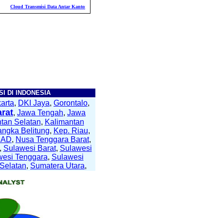
ud Transmisi Data Antar Kantor
Daya Saing Kolektor
Pengendalian Internal Da
I DI INDONESIA
arta
,
DKI Jaya
,
Gorontalo
,
rat
,
Jawa Tengah
,
Jawa
tan Selatan
,
Kalimantan
angka Belitung
,
Kep. Riau
,
NAD
,
Nusa Tenggara Barat
,
,
Sulawesi Barat
,
Sulawesi
wesi Tenggara
,
Sulawesi
Selatan
,
Sumatera Utara
,