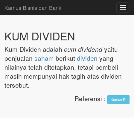
Kamus Bisnis dan Bank
Toggl
navig
KUM DIVIDEN
Kum Dividen adalah
cum dividend
yaitu
penjualan
saham
berikut
dividen
yang
nilainya telah ditetapkan, tetapi pembeli
masih mempunyai hak tagih atas dividen
tersebut.
Referensi
:
Kamus BI