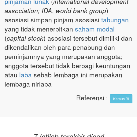
pinjaman lunak
(
international development
association; IDA
,
world bank group
)
asosiasi simpan pinjam asosiasi
tabungan
yang tidak menerbitkan
saham
modal
(
capital stock
) asosiasi tersebut dimiliki dan
dikendalikan oleh para penabung dan
peminjamnya yang merupakan anggota;
anggota tersebut tidak berbagi keuntungan
atau
laba
sebab lembaga ini merupakan
lembaga nirlaba
Referensi
:
Kamus BI
7 Istilah terakhir dicari