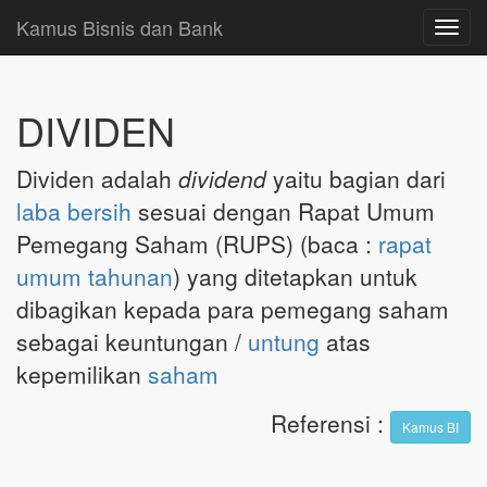
Kamus Bisnis dan Bank
Toggl
navig
DIVIDEN
Dividen adalah
dividend
yaitu bagian dari
laba bersih
sesuai dengan Rapat Umum
Pemegang Saham (RUPS) (baca :
rapat
umum tahunan
) yang ditetapkan untuk
dibagikan kepada para pemegang saham
sebagai keuntungan /
untung
atas
kepemilikan
saham
Referensi
:
Kamus BI