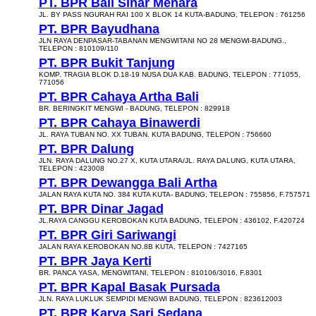
PT. BPR Bali Sinar Menara
JL. BY PASS NGURAH RAI 100 X BLOK 14 KUTA-BADUNG, TELEPON : 761256
PT. BPR Bayudhana
JLN RAYA DENPASAR-TABANAN MENGWITANI NO 28 MENGWI-BADUNG.,
TELEPON : 810109/110
PT. BPR Bukit Tanjung
KOMP. TRAGIA BLOK D.18-19 NUSA DUA KAB. BADUNG, TELEPON : 771055,
771056
PT. BPR Cahaya Artha Bali
BR. BERINGKIT MENGWI - BADUNG, TELEPON : 829918
PT. BPR Cahaya Binawerdi
JL. RAYA TUBAN NO. XX TUBAN. KUTA BADUNG, TELEPON : 756660
PT. BPR Dalung
JLN. RAYA DALUNG NO.27 X, KUTA UTARA/JL. RAYA DALUNG, KUTA UTARA,
TELEPON : 423008
PT. BPR Dewangga Bali Artha
JALAN RAYA KUTA NO. 384 KUTA KUTA- BADUNG, TELEPON : 755856, F.757571
PT. BPR Dinar Jagad
JL.RAYA CANGGU KEROBOKAN KUTA BADUNG, TELEPON : 436102, F.420724
PT. BPR Giri Sariwangi
JALAN RAYA KEROBOKAN NO.8B KUTA, TELEPON : 7427165
PT. BPR Jaya Kerti
BR. PANCA YASA, MENGWITANI, TELEPON : 810106/3016, F.8301
PT. BPR Kapal Basak Pursada
JLN. RAYA LUKLUK SEMPIDI MENGWI BADUNG, TELEPON : 823612003
PT. BPR Karya Sari Sedana