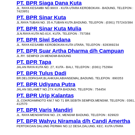
PT. BPR Siaga Dana Kuta
JL. RAYA KESAMBI NO.99XX - KUTA UTARA KEROBOKAN - BADUNG, TELEPON :
7423951
PT. BPR Sinar Kuta
JL.RAYA TUBAN NO. 35 A,TUBAN KUTA,BADUNG, TELEPON : (0361) 757243/384
PT. BPR Sinar Kuta Mulia
JLN.RAYA KUTA NO.61X, KUTA, TELEPON : 757384
PT. BPR Siwi Sedana
JL. RAYA KESAMBI KEROBOKAN KUTA UTARA, TELEPON : 828369234
PT. BPR Suar Artha Dharma d/h Campuan
JL.RY. SEMPIDI 2A MENGWI-BADUNG
PT. BPR Tapa
JALAN RAYA KUTA NO. 27, KUTA - BALI, TELEPON : (0361) 752994
PT. BPR Tulus Dadi
BR.DELODPASAR,BLAHKIUH,ABIANSEMAL,BADUNG, TELEPON : 890353
PT. BPR Udiyana Putra
JALAN SELAMET NO.27X KUTA BADUNG, TELEPON : 754454
PT. BPR Urip Kalantas
JL.COKROAMINOTO KM.7 NO 71 BR.SEBITA SEMPIDI,MENGWI, TELEPON : 0361,
412570
PT. BPR Varis Mandiri
JL. RAYA MENGWITANI NO. 2X, MENGWI BADUNG, TELEPON : 829920
PT. BPR Wahyu Niramala d/h Candi Amertha
PERTOKOAN DALUNG PERMAI NO.12 DESA,DALUNG, KEC. KUTA UTARA