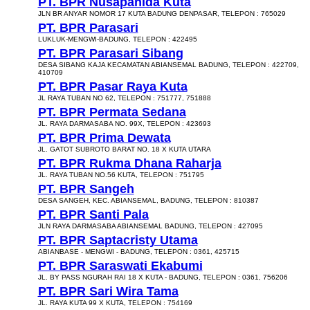
PT. BPR Nusapanida Kuta
JLN BR ANYAR NOMOR 17 KUTA BADUNG DENPASAR, TELEPON : 765029
PT. BPR Parasari
LUKLUK-MENGWI-BADUNG, TELEPON : 422495
PT. BPR Parasari Sibang
DESA SIBANG KAJA KECAMATAN ABIANSEMAL BADUNG, TELEPON : 422709,
410709
PT. BPR Pasar Raya Kuta
JL RAYA TUBAN NO 62, TELEPON : 751777, 751888
PT. BPR Permata Sedana
JL. RAYA DARMASABA NO. 99X, TELEPON : 423693
PT. BPR Prima Dewata
JL. GATOT SUBROTO BARAT NO. 18 X KUTA UTARA
PT. BPR Rukma Dhana Raharja
JL. RAYA TUBAN NO.56 KUTA, TELEPON : 751795
PT. BPR Sangeh
DESA SANGEH, KEC. ABIANSEMAL, BADUNG, TELEPON : 810387
PT. BPR Santi Pala
JLN RAYA DARMASABA ABIANSEMAL BADUNG, TELEPON : 427095
PT. BPR Saptacristy Utama
ABIANBASE - MENGWI - BADUNG, TELEPON : 0361, 425715
PT. BPR Saraswati Ekabumi
JL. BY PASS NGURAH RAI 18 X KUTA - BADUNG, TELEPON : 0361, 756206
PT. BPR Sari Wira Tama
JL. RAYA KUTA 99 X KUTA, TELEPON : 754169