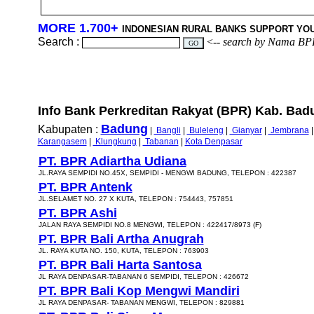
MORE 1.700+
INDONESIAN RURAL BANKS SUPPORT YO
Search :
<--
search by Nama BP
Info Bank Perkreditan Rakyat (BPR) Kab. Badun
Badung
Kabupaten :
|
Bangli
|
Buleleng
|
Gianyar
|
Jembrana
Karangasem
|
Klungkung
|
Tabanan
|
Kota Denpasar
PT. BPR Adiartha Udiana
JL.RAYA SEMPIDI NO.45X, SEMPIDI - MENGWI BADUNG, TELEPON : 422387
PT. BPR Antenk
JL.SELAMET NO. 27 X KUTA, TELEPON : 754443, 757851
PT. BPR Ashi
JALAN RAYA SEMPIDI NO.8 MENGWI, TELEPON : 422417/8973 (F)
PT. BPR Bali Artha Anugrah
JL. RAYA KUTA NO. 150, KUTA, TELEPON : 763903
PT. BPR Bali Harta Santosa
JL RAYA DENPASAR-TABANAN 6 SEMPIDI, TELEPON : 426672
PT. BPR Bali Kop Mengwi Mandiri
JL RAYA DENPASAR- TABANAN MENGWI, TELEPON : 829881