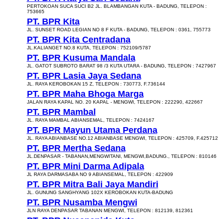
PERTOKOAN SUCA SUCI B2 JL. BLAMBANGAN KUTA - BADUNG, TELEPON :
753665
PT. BPR Kita
JL. SUNSET ROAD LEGIAN NO 8 F KUTA - BADUNG, TELEPON : 0361, 755773
PT. BPR Kita Centradana
JL.KALIANGET NO.8 KUTA, TELEPON : 752109/5787
PT. BPR Kusuma Mandala
JL. GATOT SUBROTO BARAT 98 /3 KUTA UTARA - BADUNG, TELEPON : 7427967
PT. BPR Lasia Jaya Sedana
JL. RAYA KEROBOKAN 15 Z, TELEPON : 730773, F.736144
PT. BPR Maha Bhoga Marga
JALAN RAYA KAPAL NO. 20 KAPAL - MENGWI, TELEPON : 222290, 422667
PT. BPR Mambal
JL. RAYA MAMBAL ABIANSEMAL, TELEPON : 7424167
PT. BPR Mayun Utama Perdana
JL. RAYA ABIANBASE NO.12 ABIANBASE MENGWI, TELEPON : 425709, F.425712
PT. BPR Mertha Sedana
JL.DENPASAR - TABANAN,MENGWITANI, MENGWI,BADUNG., TELEPON : 810146
PT. BPR Mini Darma Adipala
JL RAYA DARMASABA NO 9 ABIANSEMAL, TELEPON : 422909
PT. BPR Mitra Bali Jaya Mandiri
JL. GUNUNG SANGHYANG 102X KEROBOKAN KUTA-BADUNG
PT. BPR Nusamba Mengwi
JLN RAYA DENPASAR TABANAN MENGWI, TELEPON : 812139, 812361