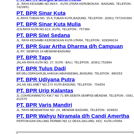
JL. RAYA KESAMBI NO.99XX - KUTA UTARA KEROBOKAN - BADUNG, TELEPON :
7423951
PT. BPR Sinar Kuta
JL.RAYA TUBAN NO. 35 A,TUBAN KUTA,BADUNG, TELEPON : (0361) 757243/384
PT. BPR Sinar Kuta Mulia
JLN.RAYA KUTA NO.61X, KUTA, TELEPON : 757384
PT. BPR Siwi Sedana
JL. RAYA KESAMBI KEROBOKAN KUTA UTARA, TELEPON : 828369234
PT. BPR Suar Artha Dharma d/h Campuan
JL.RY. SEMPIDI 2A MENGWI-BADUNG
PT. BPR Tapa
JALAN RAYA KUTA NO. 27, KUTA - BALI, TELEPON : (0361) 752994
PT. BPR Tulus Dadi
BR.DELODPASAR,BLAHKIUH,ABIANSEMAL,BADUNG, TELEPON : 890353
PT. BPR Udiyana Putra
JALAN SELAMET NO.27X KUTA BADUNG, TELEPON : 754454
PT. BPR Urip Kalantas
JL.COKROAMINOTO KM.7 NO 71 BR.SEBITA SEMPIDI,MENGWI, TELEPON : 0361,
412570
PT. BPR Varis Mandiri
JL. RAYA MENGWITANI NO. 2X, MENGWI BADUNG, TELEPON : 829920
PT. BPR Wahyu Niramala d/h Candi Amertha
PERTOKOAN DALUNG PERMAI NO.12 DESA,DALUNG, KEC. KUTA UTARA