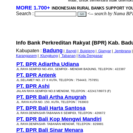
Maaf, untuk sementara tidak ditemukan
MORE 1.700+
INDONESIAN RURAL BANKS SUPPORT YO
Search :
<--
search by Nama BP
Info Bank Perkreditan Rakyat (BPR) Kab. Badun
Badung
Kabupaten :
|
Bangli
|
Buleleng
|
Gianyar
|
Jembrana
Karangasem
|
Klungkung
|
Tabanan
|
Kota Denpasar
PT. BPR Adiartha Udiana
JL.RAYA SEMPIDI NO.45X, SEMPIDI - MENGWI BADUNG, TELEPON : 422387
PT. BPR Antenk
JL.SELAMET NO. 27 X KUTA, TELEPON : 754443, 757851
PT. BPR Ashi
JALAN RAYA SEMPIDI NO.8 MENGWI, TELEPON : 422417/8973 (F)
PT. BPR Bali Artha Anugrah
JL. RAYA KUTA NO. 150, KUTA, TELEPON : 763903
PT. BPR Bali Harta Santosa
JL RAYA DENPASAR-TABANAN 6 SEMPIDI, TELEPON : 426672
PT. BPR Bali Kop Mengwi Mandiri
JL RAYA DENPASAR- TABANAN MENGWI, TELEPON : 829881
PT. BPR Bali Sinar Menara