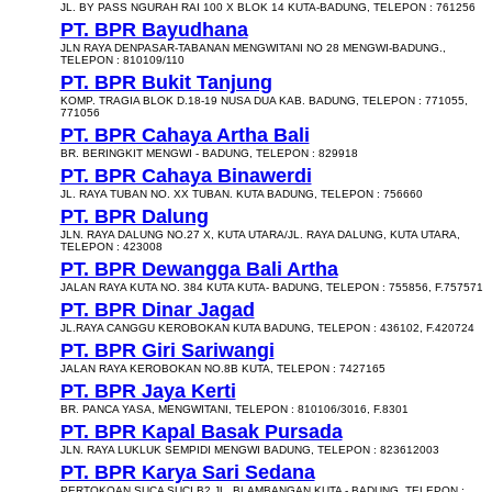
JL. BY PASS NGURAH RAI 100 X BLOK 14 KUTA-BADUNG, TELEPON : 761256
PT. BPR Bayudhana
JLN RAYA DENPASAR-TABANAN MENGWITANI NO 28 MENGWI-BADUNG.,
TELEPON : 810109/110
PT. BPR Bukit Tanjung
KOMP. TRAGIA BLOK D.18-19 NUSA DUA KAB. BADUNG, TELEPON : 771055,
771056
PT. BPR Cahaya Artha Bali
BR. BERINGKIT MENGWI - BADUNG, TELEPON : 829918
PT. BPR Cahaya Binawerdi
JL. RAYA TUBAN NO. XX TUBAN. KUTA BADUNG, TELEPON : 756660
PT. BPR Dalung
JLN. RAYA DALUNG NO.27 X, KUTA UTARA/JL. RAYA DALUNG, KUTA UTARA,
TELEPON : 423008
PT. BPR Dewangga Bali Artha
JALAN RAYA KUTA NO. 384 KUTA KUTA- BADUNG, TELEPON : 755856, F.757571
PT. BPR Dinar Jagad
JL.RAYA CANGGU KEROBOKAN KUTA BADUNG, TELEPON : 436102, F.420724
PT. BPR Giri Sariwangi
JALAN RAYA KEROBOKAN NO.8B KUTA, TELEPON : 7427165
PT. BPR Jaya Kerti
BR. PANCA YASA, MENGWITANI, TELEPON : 810106/3016, F.8301
PT. BPR Kapal Basak Pursada
JLN. RAYA LUKLUK SEMPIDI MENGWI BADUNG, TELEPON : 823612003
PT. BPR Karya Sari Sedana
PERTOKOAN SUCA SUCI B2 JL. BLAMBANGAN KUTA - BADUNG, TELEPON :