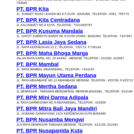
753665
PT. BPR Kita
JL. SUNSET ROAD LEGIAN NO 8 F KUTA - BADUNG, TELEPON : 0361, 755773
PT. BPR Kita Centradana
JL.KALIANGET NO.8 KUTA, TELEPON : 752109/5787
PT. BPR Kusuma Mandala
JL. GATOT SUBROTO BARAT 98 /3 KUTA UTARA - BADUNG, TELEPON : 7427967
PT. BPR Lasia Jaya Sedana
JL. RAYA KEROBOKAN 15 Z, TELEPON : 730773, F.736144
PT. BPR Maha Bhoga Marga
JALAN RAYA KAPAL NO. 20 KAPAL - MENGWI, TELEPON : 222290, 422667
PT. BPR Mambal
JL. RAYA MAMBAL ABIANSEMAL, TELEPON : 7424167
PT. BPR Mayun Utama Perdana
JL. RAYA ABIANBASE NO.12 ABIANBASE MENGWI, TELEPON : 425709, F.425712
PT. BPR Mertha Sedana
JL.DENPASAR - TABANAN,MENGWITANI, MENGWI,BADUNG., TELEPON : 810146
PT. BPR Mini Darma Adipala
JL RAYA DARMASABA NO 9 ABIANSEMAL, TELEPON : 422909
PT. BPR Mitra Bali Jaya Mandiri
JL. GUNUNG SANGHYANG 102X KEROBOKAN KUTA-BADUNG
PT. BPR Nusamba Mengwi
JLN RAYA DENPASAR TABANAN MENGWI, TELEPON : 812139, 812361
PT. BPR Nusapanida Kuta