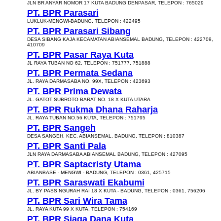
JLN BR ANYAR NOMOR 17 KUTA BADUNG DENPASAR, TELEPON : 765029
PT. BPR Parasari
LUKLUK-MENGWI-BADUNG, TELEPON : 422495
PT. BPR Parasari Sibang
DESA SIBANG KAJA KECAMATAN ABIANSEMAL BADUNG, TELEPON : 422709,
410709
PT. BPR Pasar Raya Kuta
JL RAYA TUBAN NO 62, TELEPON : 751777, 751888
PT. BPR Permata Sedana
JL. RAYA DARMASABA NO. 99X, TELEPON : 423693
PT. BPR Prima Dewata
JL. GATOT SUBROTO BARAT NO. 18 X KUTA UTARA
PT. BPR Rukma Dhana Raharja
JL. RAYA TUBAN NO.56 KUTA, TELEPON : 751795
PT. BPR Sangeh
DESA SANGEH, KEC. ABIANSEMAL, BADUNG, TELEPON : 810387
PT. BPR Santi Pala
JLN RAYA DARMASABA ABIANSEMAL BADUNG, TELEPON : 427095
PT. BPR Saptacristy Utama
ABIANBASE - MENGWI - BADUNG, TELEPON : 0361, 425715
PT. BPR Saraswati Ekabumi
JL. BY PASS NGURAH RAI 18 X KUTA - BADUNG, TELEPON : 0361, 756206
PT. BPR Sari Wira Tama
JL. RAYA KUTA 99 X KUTA, TELEPON : 754169
PT. BPR Siaga Dana Kuta