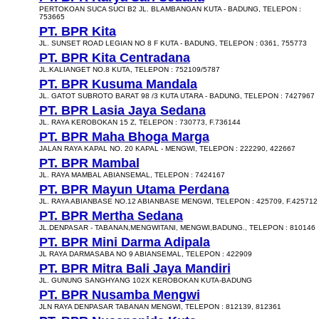
PERTOKOAN SUCA SUCI B2 JL. BLAMBANGAN KUTA - BADUNG, TELEPON :
753665
PT. BPR Kita
JL. SUNSET ROAD LEGIAN NO 8 F KUTA - BADUNG, TELEPON : 0361, 755773
PT. BPR Kita Centradana
JL.KALIANGET NO.8 KUTA, TELEPON : 752109/5787
PT. BPR Kusuma Mandala
JL. GATOT SUBROTO BARAT 98 /3 KUTA UTARA - BADUNG, TELEPON : 7427967
PT. BPR Lasia Jaya Sedana
JL. RAYA KEROBOKAN 15 Z, TELEPON : 730773, F.736144
PT. BPR Maha Bhoga Marga
JALAN RAYA KAPAL NO. 20 KAPAL - MENGWI, TELEPON : 222290, 422667
PT. BPR Mambal
JL. RAYA MAMBAL ABIANSEMAL, TELEPON : 7424167
PT. BPR Mayun Utama Perdana
JL. RAYA ABIANBASE NO.12 ABIANBASE MENGWI, TELEPON : 425709, F.425712
PT. BPR Mertha Sedana
JL.DENPASAR - TABANAN,MENGWITANI, MENGWI,BADUNG., TELEPON : 810146
PT. BPR Mini Darma Adipala
JL RAYA DARMASABA NO 9 ABIANSEMAL, TELEPON : 422909
PT. BPR Mitra Bali Jaya Mandiri
JL. GUNUNG SANGHYANG 102X KEROBOKAN KUTA-BADUNG
PT. BPR Nusamba Mengwi
JLN RAYA DENPASAR TABANAN MENGWI, TELEPON : 812139, 812361