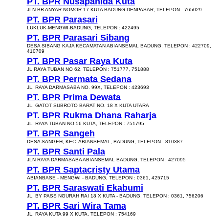
PT. BPR Nusapanida Kuta
JLN BR ANYAR NOMOR 17 KUTA BADUNG DENPASAR, TELEPON : 765029
PT. BPR Parasari
LUKLUK-MENGWI-BADUNG, TELEPON : 422495
PT. BPR Parasari Sibang
DESA SIBANG KAJA KECAMATAN ABIANSEMAL BADUNG, TELEPON : 422709,
410709
PT. BPR Pasar Raya Kuta
JL RAYA TUBAN NO 62, TELEPON : 751777, 751888
PT. BPR Permata Sedana
JL. RAYA DARMASABA NO. 99X, TELEPON : 423693
PT. BPR Prima Dewata
JL. GATOT SUBROTO BARAT NO. 18 X KUTA UTARA
PT. BPR Rukma Dhana Raharja
JL. RAYA TUBAN NO.56 KUTA, TELEPON : 751795
PT. BPR Sangeh
DESA SANGEH, KEC. ABIANSEMAL, BADUNG, TELEPON : 810387
PT. BPR Santi Pala
JLN RAYA DARMASABA ABIANSEMAL BADUNG, TELEPON : 427095
PT. BPR Saptacristy Utama
ABIANBASE - MENGWI - BADUNG, TELEPON : 0361, 425715
PT. BPR Saraswati Ekabumi
JL. BY PASS NGURAH RAI 18 X KUTA - BADUNG, TELEPON : 0361, 756206
PT. BPR Sari Wira Tama
JL. RAYA KUTA 99 X KUTA, TELEPON : 754169