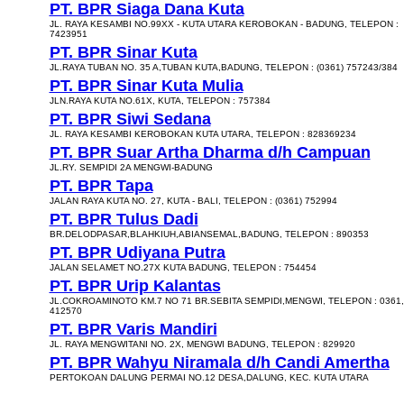
PT. BPR Siaga Dana Kuta
JL. RAYA KESAMBI NO.99XX - KUTA UTARA KEROBOKAN - BADUNG, TELEPON :
7423951
PT. BPR Sinar Kuta
JL.RAYA TUBAN NO. 35 A,TUBAN KUTA,BADUNG, TELEPON : (0361) 757243/384
PT. BPR Sinar Kuta Mulia
JLN.RAYA KUTA NO.61X, KUTA, TELEPON : 757384
PT. BPR Siwi Sedana
JL. RAYA KESAMBI KEROBOKAN KUTA UTARA, TELEPON : 828369234
PT. BPR Suar Artha Dharma d/h Campuan
JL.RY. SEMPIDI 2A MENGWI-BADUNG
PT. BPR Tapa
JALAN RAYA KUTA NO. 27, KUTA - BALI, TELEPON : (0361) 752994
PT. BPR Tulus Dadi
BR.DELODPASAR,BLAHKIUH,ABIANSEMAL,BADUNG, TELEPON : 890353
PT. BPR Udiyana Putra
JALAN SELAMET NO.27X KUTA BADUNG, TELEPON : 754454
PT. BPR Urip Kalantas
JL.COKROAMINOTO KM.7 NO 71 BR.SEBITA SEMPIDI,MENGWI, TELEPON : 0361,
412570
PT. BPR Varis Mandiri
JL. RAYA MENGWITANI NO. 2X, MENGWI BADUNG, TELEPON : 829920
PT. BPR Wahyu Niramala d/h Candi Amertha
PERTOKOAN DALUNG PERMAI NO.12 DESA,DALUNG, KEC. KUTA UTARA