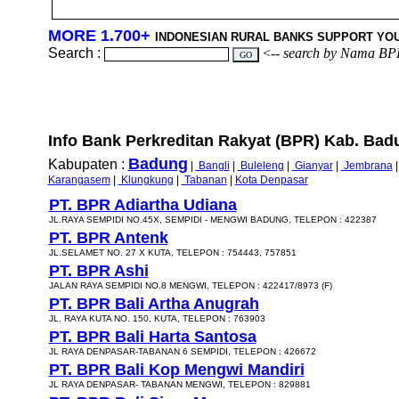
MORE 1.700+
INDONESIAN RURAL BANKS SUPPORT YO
Search :
<--
search by Nama BP
Info Bank Perkreditan Rakyat (BPR) Kab. Badun
Badung
Kabupaten :
|
Bangli
|
Buleleng
|
Gianyar
|
Jembrana
Karangasem
|
Klungkung
|
Tabanan
|
Kota Denpasar
PT. BPR Adiartha Udiana
JL.RAYA SEMPIDI NO.45X, SEMPIDI - MENGWI BADUNG, TELEPON : 422387
PT. BPR Antenk
JL.SELAMET NO. 27 X KUTA, TELEPON : 754443, 757851
PT. BPR Ashi
JALAN RAYA SEMPIDI NO.8 MENGWI, TELEPON : 422417/8973 (F)
PT. BPR Bali Artha Anugrah
JL. RAYA KUTA NO. 150, KUTA, TELEPON : 763903
PT. BPR Bali Harta Santosa
JL RAYA DENPASAR-TABANAN 6 SEMPIDI, TELEPON : 426672
PT. BPR Bali Kop Mengwi Mandiri
JL RAYA DENPASAR- TABANAN MENGWI, TELEPON : 829881