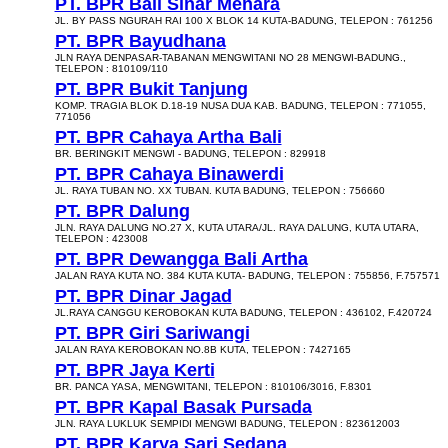
PT. BPR Bali Sinar Menara
JL. BY PASS NGURAH RAI 100 X BLOK 14 KUTA-BADUNG, TELEPON : 761256
PT. BPR Bayudhana
JLN RAYA DENPASAR-TABANAN MENGWITANI NO 28 MENGWI-BADUNG.,
TELEPON : 810109/110
PT. BPR Bukit Tanjung
KOMP. TRAGIA BLOK D.18-19 NUSA DUA KAB. BADUNG, TELEPON : 771055,
771056
PT. BPR Cahaya Artha Bali
BR. BERINGKIT MENGWI - BADUNG, TELEPON : 829918
PT. BPR Cahaya Binawerdi
JL. RAYA TUBAN NO. XX TUBAN. KUTA BADUNG, TELEPON : 756660
PT. BPR Dalung
JLN. RAYA DALUNG NO.27 X, KUTA UTARA/JL. RAYA DALUNG, KUTA UTARA,
TELEPON : 423008
PT. BPR Dewangga Bali Artha
JALAN RAYA KUTA NO. 384 KUTA KUTA- BADUNG, TELEPON : 755856, F.757571
PT. BPR Dinar Jagad
JL.RAYA CANGGU KEROBOKAN KUTA BADUNG, TELEPON : 436102, F.420724
PT. BPR Giri Sariwangi
JALAN RAYA KEROBOKAN NO.8B KUTA, TELEPON : 7427165
PT. BPR Jaya Kerti
BR. PANCA YASA, MENGWITANI, TELEPON : 810106/3016, F.8301
PT. BPR Kapal Basak Pursada
JLN. RAYA LUKLUK SEMPIDI MENGWI BADUNG, TELEPON : 823612003
PT. BPR Karya Sari Sedana