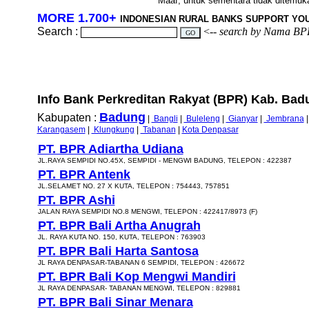
Maaf, untuk sementara tidak ditemukan
MORE 1.700+
INDONESIAN RURAL BANKS SUPPORT YO
Search :
<--
search by Nama BP
Info Bank Perkreditan Rakyat (BPR) Kab. Badun
Badung
Kabupaten :
|
Bangli
|
Buleleng
|
Gianyar
|
Jembrana
Karangasem
|
Klungkung
|
Tabanan
|
Kota Denpasar
PT. BPR Adiartha Udiana
JL.RAYA SEMPIDI NO.45X, SEMPIDI - MENGWI BADUNG, TELEPON : 422387
PT. BPR Antenk
JL.SELAMET NO. 27 X KUTA, TELEPON : 754443, 757851
PT. BPR Ashi
JALAN RAYA SEMPIDI NO.8 MENGWI, TELEPON : 422417/8973 (F)
PT. BPR Bali Artha Anugrah
JL. RAYA KUTA NO. 150, KUTA, TELEPON : 763903
PT. BPR Bali Harta Santosa
JL RAYA DENPASAR-TABANAN 6 SEMPIDI, TELEPON : 426672
PT. BPR Bali Kop Mengwi Mandiri
JL RAYA DENPASAR- TABANAN MENGWI, TELEPON : 829881
PT. BPR Bali Sinar Menara