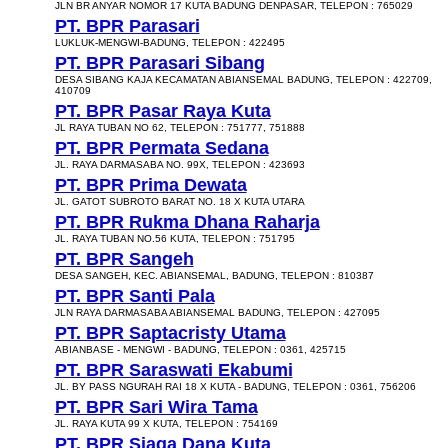
JLN BR ANYAR NOMOR 17 KUTA BADUNG DENPASAR, TELEPON : 765029
PT. BPR Parasari
LUKLUK-MENGWI-BADUNG, TELEPON : 422495
PT. BPR Parasari Sibang
DESA SIBANG KAJA KECAMATAN ABIANSEMAL BADUNG, TELEPON : 422709,
410709
PT. BPR Pasar Raya Kuta
JL RAYA TUBAN NO 62, TELEPON : 751777, 751888
PT. BPR Permata Sedana
JL. RAYA DARMASABA NO. 99X, TELEPON : 423693
PT. BPR Prima Dewata
JL. GATOT SUBROTO BARAT NO. 18 X KUTA UTARA
PT. BPR Rukma Dhana Raharja
JL. RAYA TUBAN NO.56 KUTA, TELEPON : 751795
PT. BPR Sangeh
DESA SANGEH, KEC. ABIANSEMAL, BADUNG, TELEPON : 810387
PT. BPR Santi Pala
JLN RAYA DARMASABA ABIANSEMAL BADUNG, TELEPON : 427095
PT. BPR Saptacristy Utama
ABIANBASE - MENGWI - BADUNG, TELEPON : 0361, 425715
PT. BPR Saraswati Ekabumi
JL. BY PASS NGURAH RAI 18 X KUTA - BADUNG, TELEPON : 0361, 756206
PT. BPR Sari Wira Tama
JL. RAYA KUTA 99 X KUTA, TELEPON : 754169
PT. BPR Siaga Dana Kuta