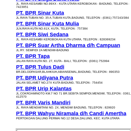
JL. RAYA KESAMBI NO.99XX - KUTA UTARA KEROBOKAN - BADUNG, TELEPON :
7423951
PT. BPR Sinar Kuta
JL.RAYA TUBAN NO. 35 A,TUBAN KUTA,BADUNG, TELEPON : (0361) 757243/384
PT. BPR Sinar Kuta Mulia
JLN.RAYA KUTA NO.61X, KUTA, TELEPON : 757384
PT. BPR Siwi Sedana
JL. RAYA KESAMBI KEROBOKAN KUTA UTARA, TELEPON : 828369234
PT. BPR Suar Artha Dharma d/h Campuan
JL.RY. SEMPIDI 2A MENGWI-BADUNG
PT. BPR Tapa
JALAN RAYA KUTA NO. 27, KUTA - BALI, TELEPON : (0361) 752994
PT. BPR Tulus Dadi
BR.DELODPASAR,BLAHKIUH,ABIANSEMAL,BADUNG, TELEPON : 890353
PT. BPR Udiyana Putra
JALAN SELAMET NO.27X KUTA BADUNG, TELEPON : 754454
PT. BPR Urip Kalantas
JL.COKROAMINOTO KM.7 NO 71 BR.SEBITA SEMPIDI,MENGWI, TELEPON : 0361,
412570
PT. BPR Varis Mandiri
JL. RAYA MENGWITANI NO. 2X, MENGWI BADUNG, TELEPON : 829920
PT. BPR Wahyu Niramala d/h Candi Amertha
PERTOKOAN DALUNG PERMAI NO.12 DESA,DALUNG, KEC. KUTA UTARA