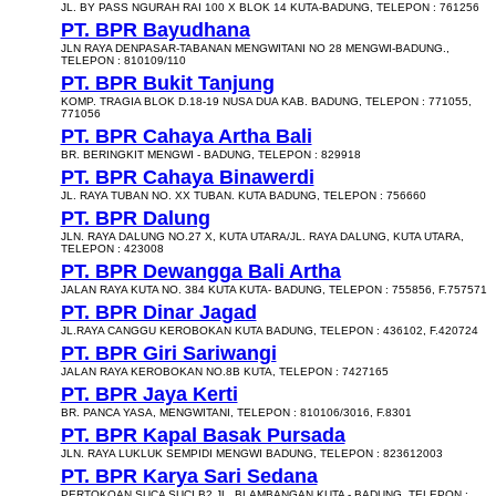
JL. BY PASS NGURAH RAI 100 X BLOK 14 KUTA-BADUNG, TELEPON : 761256
PT. BPR Bayudhana
JLN RAYA DENPASAR-TABANAN MENGWITANI NO 28 MENGWI-BADUNG.,
TELEPON : 810109/110
PT. BPR Bukit Tanjung
KOMP. TRAGIA BLOK D.18-19 NUSA DUA KAB. BADUNG, TELEPON : 771055,
771056
PT. BPR Cahaya Artha Bali
BR. BERINGKIT MENGWI - BADUNG, TELEPON : 829918
PT. BPR Cahaya Binawerdi
JL. RAYA TUBAN NO. XX TUBAN. KUTA BADUNG, TELEPON : 756660
PT. BPR Dalung
JLN. RAYA DALUNG NO.27 X, KUTA UTARA/JL. RAYA DALUNG, KUTA UTARA,
TELEPON : 423008
PT. BPR Dewangga Bali Artha
JALAN RAYA KUTA NO. 384 KUTA KUTA- BADUNG, TELEPON : 755856, F.757571
PT. BPR Dinar Jagad
JL.RAYA CANGGU KEROBOKAN KUTA BADUNG, TELEPON : 436102, F.420724
PT. BPR Giri Sariwangi
JALAN RAYA KEROBOKAN NO.8B KUTA, TELEPON : 7427165
PT. BPR Jaya Kerti
BR. PANCA YASA, MENGWITANI, TELEPON : 810106/3016, F.8301
PT. BPR Kapal Basak Pursada
JLN. RAYA LUKLUK SEMPIDI MENGWI BADUNG, TELEPON : 823612003
PT. BPR Karya Sari Sedana
PERTOKOAN SUCA SUCI B2 JL. BLAMBANGAN KUTA - BADUNG, TELEPON :