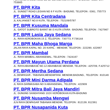
753665
PT. BPR Kita
JL. SUNSET ROAD LEGIAN NO 8 F KUTA - BADUNG, TELEPON : 0361, 755773
PT. BPR Kita Centradana
JL.KALIANGET NO.8 KUTA, TELEPON : 752109/5787
PT. BPR Kusuma Mandala
JL. GATOT SUBROTO BARAT 98 /3 KUTA UTARA - BADUNG, TELEPON : 7427967
PT. BPR Lasia Jaya Sedana
JL. RAYA KEROBOKAN 15 Z, TELEPON : 730773, F.736144
PT. BPR Maha Bhoga Marga
JALAN RAYA KAPAL NO. 20 KAPAL - MENGWI, TELEPON : 222290, 422667
PT. BPR Mambal
JL. RAYA MAMBAL ABIANSEMAL, TELEPON : 7424167
PT. BPR Mayun Utama Perdana
JL. RAYA ABIANBASE NO.12 ABIANBASE MENGWI, TELEPON : 425709, F.425712
PT. BPR Mertha Sedana
JL.DENPASAR - TABANAN,MENGWITANI, MENGWI,BADUNG., TELEPON : 810146
PT. BPR Mini Darma Adipala
JL RAYA DARMASABA NO 9 ABIANSEMAL, TELEPON : 422909
PT. BPR Mitra Bali Jaya Mandiri
JL. GUNUNG SANGHYANG 102X KEROBOKAN KUTA-BADUNG
PT. BPR Nusamba Mengwi
JLN RAYA DENPASAR TABANAN MENGWI, TELEPON : 812139, 812361
PT. BPR Nusapanida Kuta