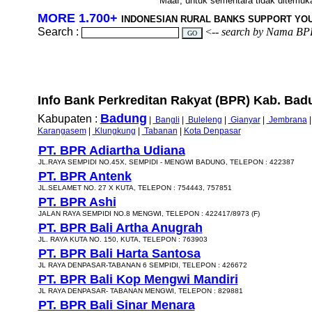
Maaf, untuk sementara tidak ditemukan
MORE 1.700+
INDONESIAN RURAL BANKS SUPPORT YO
Search :
<--
search by Nama BP
Info Bank Perkreditan Rakyat (BPR) Kab. Badun
Badung
Kabupaten :
|
Bangli
|
Buleleng
|
Gianyar
|
Jembrana
Karangasem
|
Klungkung
|
Tabanan
|
Kota Denpasar
PT. BPR Adiartha Udiana
JL.RAYA SEMPIDI NO.45X, SEMPIDI - MENGWI BADUNG, TELEPON : 422387
PT. BPR Antenk
JL.SELAMET NO. 27 X KUTA, TELEPON : 754443, 757851
PT. BPR Ashi
JALAN RAYA SEMPIDI NO.8 MENGWI, TELEPON : 422417/8973 (F)
PT. BPR Bali Artha Anugrah
JL. RAYA KUTA NO. 150, KUTA, TELEPON : 763903
PT. BPR Bali Harta Santosa
JL RAYA DENPASAR-TABANAN 6 SEMPIDI, TELEPON : 426672
PT. BPR Bali Kop Mengwi Mandiri
JL RAYA DENPASAR- TABANAN MENGWI, TELEPON : 829881
PT. BPR Bali Sinar Menara