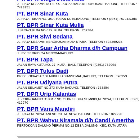
JL. RAYA KESAMBI NO.99XX - KUTA UTARA KEROBOKAN - BADUNG, TELEPON :
7423951
PT. BPR Sinar Kuta
JL.RAYA TUBAN NO. 35 A,TUBAN KUTA,BADUNG, TELEPON : (0361) 757243/384
PT. BPR Sinar Kuta Mulia
JLN.RAYA KUTA NO.61X, KUTA, TELEPON : 757384
PT. BPR Siwi Sedana
JL. RAYA KESAMBI KEROBOKAN KUTA UTARA, TELEPON : 828369234
PT. BPR Suar Artha Dharma d/h Campuan
JL.RY. SEMPIDI 2A MENGWI-BADUNG
PT. BPR Tapa
JALAN RAYA KUTA NO. 27, KUTA - BALI, TELEPON : (0361) 752994
PT. BPR Tulus Dadi
BR.DELODPASAR,BLAHKIUH,ABIANSEMAL,BADUNG, TELEPON : 890353
PT. BPR Udiyana Putra
JALAN SELAMET NO.27X KUTA BADUNG, TELEPON : 754454
PT. BPR Urip Kalantas
JL.COKROAMINOTO KM.7 NO 71 BR.SEBITA SEMPIDI,MENGWI, TELEPON : 0361,
412570
PT. BPR Varis Mandiri
JL. RAYA MENGWITANI NO. 2X, MENGWI BADUNG, TELEPON : 829920
PT. BPR Wahyu Niramala d/h Candi Amertha
PERTOKOAN DALUNG PERMAI NO.12 DESA,DALUNG, KEC. KUTA UTARA