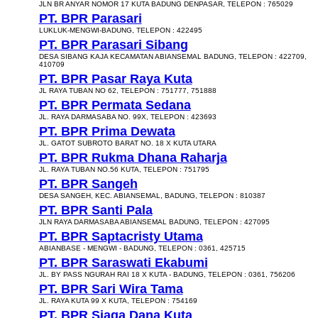
JLN BR ANYAR NOMOR 17 KUTA BADUNG DENPASAR, TELEPON : 765029
PT. BPR Parasari
LUKLUK-MENGWI-BADUNG, TELEPON : 422495
PT. BPR Parasari Sibang
DESA SIBANG KAJA KECAMATAN ABIANSEMAL BADUNG, TELEPON : 422709,
410709
PT. BPR Pasar Raya Kuta
JL RAYA TUBAN NO 62, TELEPON : 751777, 751888
PT. BPR Permata Sedana
JL. RAYA DARMASABA NO. 99X, TELEPON : 423693
PT. BPR Prima Dewata
JL. GATOT SUBROTO BARAT NO. 18 X KUTA UTARA
PT. BPR Rukma Dhana Raharja
JL. RAYA TUBAN NO.56 KUTA, TELEPON : 751795
PT. BPR Sangeh
DESA SANGEH, KEC. ABIANSEMAL, BADUNG, TELEPON : 810387
PT. BPR Santi Pala
JLN RAYA DARMASABA ABIANSEMAL BADUNG, TELEPON : 427095
PT. BPR Saptacristy Utama
ABIANBASE - MENGWI - BADUNG, TELEPON : 0361, 425715
PT. BPR Saraswati Ekabumi
JL. BY PASS NGURAH RAI 18 X KUTA - BADUNG, TELEPON : 0361, 756206
PT. BPR Sari Wira Tama
JL. RAYA KUTA 99 X KUTA, TELEPON : 754169
PT. BPR Siaga Dana Kuta