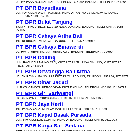
JL. BY PASS NGURAH RAI 100 X BLOK 14 KUTA-BADUNG, TELEPON : 761256
PT. BPR Bayudhana
JLN RAYA DENPASAR-TABANAN MENGWITANI NO 28 MENGWI-BADUNG.,
TELEPON : 810109/110
PT. BPR Bukit Tanjung
KOMP. TRAGIA BLOK D.18-19 NUSA DUA KAB. BADUNG, TELEPON : 771055,
771056
PT. BPR Cahaya Artha Bali
BR. BERINGKIT MENGWI - BADUNG, TELEPON : 829918
PT. BPR Cahaya Binawerdi
JL. RAYA TUBAN NO. XX TUBAN. KUTA BADUNG, TELEPON : 756660
PT. BPR Dalung
JLN. RAYA DALUNG NO.27 X, KUTA UTARA/JL. RAYA DALUNG, KUTA UTARA,
TELEPON : 423008
PT. BPR Dewangga Bali Artha
JALAN RAYA KUTA NO. 384 KUTA KUTA- BADUNG, TELEPON : 755856, F.757571
PT. BPR Dinar Jagad
JL.RAYA CANGGU KEROBOKAN KUTA BADUNG, TELEPON : 436102, F.420724
PT. BPR Giri Sariwangi
JALAN RAYA KEROBOKAN NO.8B KUTA, TELEPON : 7427165
PT. BPR Jaya Kerti
BR. PANCA YASA, MENGWITANI, TELEPON : 810106/3016, F.8301
PT. BPR Kapal Basak Pursada
JLN. RAYA LUKLUK SEMPIDI MENGWI BADUNG, TELEPON : 823612003
PT. BPR Karya Sari Sedana
PERTOKOAN SUCA SUCI B2 JL. BLAMBANGAN KUTA - BADUNG, TELEPON :