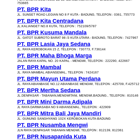
753665
PT. BPR Kita
JL. SUNSET ROAD LEGIAN NO 8 F KUTA - BADUNG, TELEPON : 0361, 755773
PT. BPR Kita Centradana
JL.KALIANGET NO.8 KUTA, TELEPON : 752109/5787
PT. BPR Kusuma Mandala
JL. GATOT SUBROTO BARAT 98 /3 KUTA UTARA - BADUNG, TELEPON : 7427967
PT. BPR Lasia Jaya Sedana
JL. RAYA KEROBOKAN 15 Z, TELEPON : 730773, F.736144
PT. BPR Maha Bhoga Marga
JALAN RAYA KAPAL NO. 20 KAPAL - MENGWI, TELEPON : 222290, 422667
PT. BPR Mambal
JL. RAYA MAMBAL ABIANSEMAL, TELEPON : 7424167
PT. BPR Mayun Utama Perdana
JL. RAYA ABIANBASE NO.12 ABIANBASE MENGWI, TELEPON : 425709, F.425712
PT. BPR Mertha Sedana
JL.DENPASAR - TABANAN,MENGWITANI, MENGWI,BADUNG., TELEPON : 810146
PT. BPR Mini Darma Adipala
JL RAYA DARMASABA NO 9 ABIANSEMAL, TELEPON : 422909
PT. BPR Mitra Bali Jaya Mandiri
JL. GUNUNG SANGHYANG 102X KEROBOKAN KUTA-BADUNG
PT. BPR Nusamba Mengwi
JLN RAYA DENPASAR TABANAN MENGWI, TELEPON : 812139, 812361
PT. BPR Nusapanida Kuta