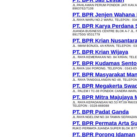
PT. BPR Jati Lestari
JL.PAHLAWAN PERUM PONDOK JATI KAV.A 
8963762/7108
PT. BPR Jenjen Wahana
JL.RAYA WARU NO.2 WARU, TELEPON : 034
PT. BPR Karya Perdana 
JUANDA BUSINESS CENTRE BLOK A-7 JL. R
8917500/ 8531779
PT. BPR Krian Nusantar
JL. IMAM BONJOL 4A KRIAN, TELEPON : 03
PT. BPR Krian Wijaya
JL. RAYA KEMERAKAN NO. 84 KRIAN, TELE
PT. BPR Kudamas Sento
JL.RAYA 164 PORONG, TELEPON : 0343-85
PT. BPR Masyarakat Man
JL. RAYA TANGGULANGIN NO 48, TELEPON 
PT. BPR Megakerta Swad
JL. PALEM I TC-38 PONDOK CANDRA WARU
PT. BPR Mitra Majujaya 
JL. RAYA KEPADANGAN NO.53 RT.09 RW.
TELEPON : 0328-668088
PT. BPR Padat Ganda
JL.RAYA NGELOM NO.3A TAMAN SEPANJANG
PT. BPR Permata Arta S
RUKO PERMATA JUANDA SUPER BLOK B77
PT. BPR Porong Idaman