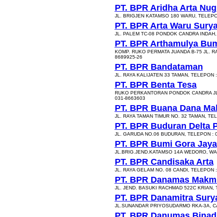
PT. BPR Aridha Arta Nug
JL. BRIGJEN KATAMSO 180 WARU, TELEPO
PT. BPR Arta Waru Sury
JL. PALEM TC-08 PONDOK CANDRA INDAH, 
PT. BPR Arthamulya Bu
KOMP. RUKO PERMATA JUANDA B-75 JL. RA
8689925-26
PT. BPR Bandataman
JL. RAYA KALIJATEN 33 TAMAN, TELEPON :
PT. BPR Benta Tesa
RUKO PERKANTORAN PONDOK CANDRA JL. 
031-8663603
PT. BPR Buana Dana M
JL. RAYA TAMAN TIMUR NO. 32 TAMAN, TE
PT. BPR Buduran Delta
JL. GARUDA NO.06 BUDURAN, TELEPON : 
PT. BPR Bumi Gora Jaya
JL.BRIG.JEND.KATAMSO 14A WEDORO, WAR
PT. BPR Candisaka Arta
JL. RAYA GELAM NO. 08 CANDI, TELEPON :
PT. BPR Danamas Makm
JL. JEND. BASUKI RACHMAD 522C KRIAN, 
PT. BPR Danamitra Sury
JL.SUNANDAR PRIYOSUDARMO RKA-3A, CA
PT. BPR Danumas Bina