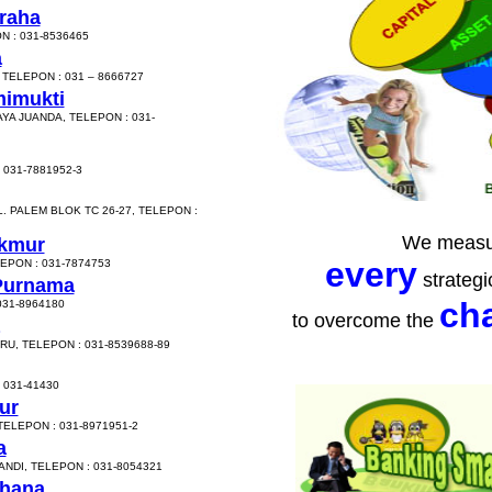
raha
N : 031-8536465
a
TELEPON : 031 – 8666727
mimukti
YA JUANDA, TELEPON : 031-
 031-7881952-3
PALEM BLOK TC 26-27, TELEPON :
We measu
akmur
every
LEPON : 031-7874753
strategi
 Purnama
ch
031-8964180
to overcome the
U, TELEPON : 031-8539688-89
 031-41430
ur
TELEPON : 031-8971951-2
a
NDI, TELEPON : 031-8054321
dhana