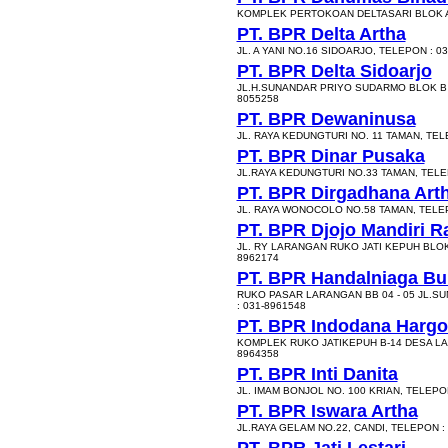
KOMPLEK PERTOKOAN DELTASARI BLOK A
PT. BPR Delta Artha
JL. A YANI NO.16 SIDOARJO, TELEPON : 0
PT. BPR Delta Sidoarjo
JL.H.SUNANDAR PRIYO SUDARMO BLOK B -
8055258
PT. BPR Dewaninusa
JL. RAYA KEDUNGTURI NO. 11 TAMAN, TEL
PT. BPR Dinar Pusaka
JL.RAYA KEDUNGTURI NO.33 TAMAN, TELEP
PT. BPR Dirgadhana Ar
JL. RAYA WONOCOLO NO.58 TAMAN, TELEP
PT. BPR Djojo Mandiri R
JL. RY LARANGAN RUKO JATI KEPUH BLOK 
8962174
PT. BPR Handalniaga B
RUKO PASAR LARANGAN BB 04 - 05 JL.
: 031-8961548
PT. BPR Indodana Harg
KOMPLEK RUKO JATIKEPUH B-14 DESA LA
8964358
PT. BPR Inti Danita
JL. IMAM BONJOL NO. 100 KRIAN, TELEPON
PT. BPR Iswara Artha
JL.RAYA GELAM NO.22, CANDI, TELEPON :