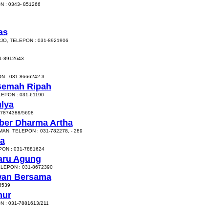
 : 0343- 851266
as
JO, TELEPON : 031-8921906
1-8912643
N : 031-8666242-3
Gemah Ripah
EPON : 031-61190
lya
7874388/5698
ber Dharma Artha
N, TELEPON : 031-782278, - 289
a
ON : 031-7881624
aru Agung
ELEPON : 031-8672390
wan Bersama
6539
mur
 : 031-7881613/211