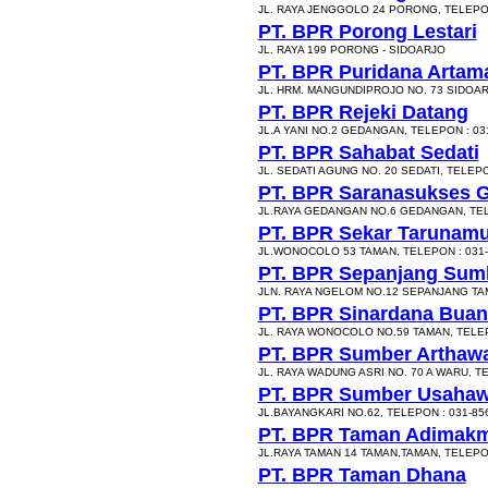
JL. RAYA JENGGOLO 24 PORONG, TELEPON
PT. BPR Porong Lestari
JL. RAYA 199 PORONG - SIDOARJO
PT. BPR Puridana Artam
JL. HRM. MANGUNDIPROJO NO. 73 SIDOAR
PT. BPR Rejeki Datang
JL.A YANI NO.2 GEDANGAN, TELEPON : 03
PT. BPR Sahabat Sedati
JL. SEDATI AGUNG NO. 20 SEDATI, TELEPO
PT. BPR Saranasukses 
JL.RAYA GEDANGAN NO.6 GEDANGAN, TEL
PT. BPR Sekar Tarunamu
JL.WONOCOLO 53 TAMAN, TELEPON : 031-
PT. BPR Sepanjang Sum
JLN. RAYA NGELOM NO.12 SEPANJANG TAMA
PT. BPR Sinardana Buan
JL. RAYA WONOCOLO NO.59 TAMAN, TELEP
PT. BPR Sumber Arthaw
JL. RAYA WADUNG ASRI NO. 70 A WARU, T
PT. BPR Sumber Usaha
JL.BAYANGKARI NO.62, TELEPON : 031-85
PT. BPR Taman Adimak
JL.RAYA TAMAN 14 TAMAN,TAMAN, TELEPON
PT. BPR Taman Dhana