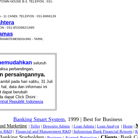
TOWN HOUSE B-3, TELEPON : 031-
 11 CANDI, TELEPON : 031-8968129
htera
N : 031-8533982/1995
ramas
KRAMATEMENGGUNG - TARIK,
emudahkan
seluruh
alisa perbandingan,
an persaingannya.
mbil pada hari sabtu, 31 Juli
al, data dan informasi ini
u
dapat berubah
a dapat Click Disini :
tral Republik Indonesia
Banking Smart System
, 1999 | Best for Business
and Marketing
|
Teller
|
Deposito Admin
|
Loan Admin
|
Loan Analyst
|
Home
|
an R&D
|
Financial and Management R&D
|
Indonesian Bank Financial Reports
|
K
anking Starholders
Clients
Bank C
|
Business
|
Kontrak Perjanjian
|
|