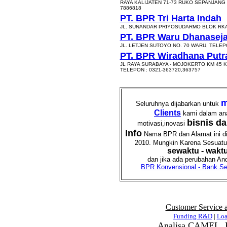
RAYA KALIJATEN 71-73 RUKO SEPANJANG 
7886818
PT. BPR Tri Harta Indah
JL. SUNANDAR PRIYOSUDARMO BLOK RKA -
PT. BPR Waru Dhanaseja
JL. LETJEN SUTOYO NO. 70 WARU, TELEPO
PT. BPR Wiradhana Put
JL RAYA SURABAYA - MOJOKERTO KM 45 
TELEPON : 0321-363720,363757
m
Seluruhnya dijabarkan untuk
Clients
kami dalam an
bisnis d
motivasi,inovasi
Info
Nama BPR dan Alamat ini dia
2010. Mungkin Karena Sesuatu h
sewaktu - wakt
dan jika ada perubahan And
BPR Konvensional - Bank Sen
Customer Service 
Funding R&D
|
Lo
Analisa CAMEL, B