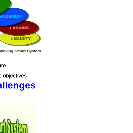
re
c objectives
allenges