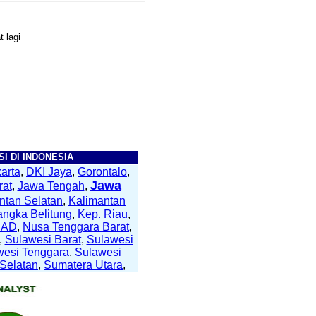
 lagi
I DI INDONESIA
arta
,
DKI Jaya
,
Gorontalo
,
Jawa
rat
,
Jawa Tengah
,
ntan Selatan
,
Kalimantan
angka Belitung
,
Kep. Riau
,
NAD
,
Nusa Tenggara Barat
,
,
Sulawesi Barat
,
Sulawesi
wesi Tenggara
,
Sulawesi
Selatan
,
Sumatera Utara
,