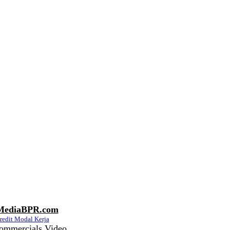
MediaBPR.com
redit Modal Kerja
ommercials Video