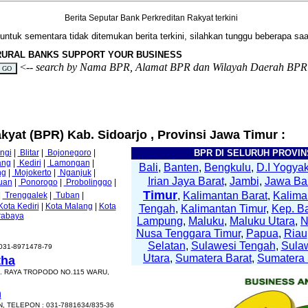
Berita Seputar Bank Perkreditan Rakyat terkini
untuk sementara tidak ditemukan berita terkini, silahkan tunggu beberapa saat
RURAL BANKS SUPPORT YOUR BUSINESS
<--
search by Nama BPR, Alamat BPR dan Wilayah Daerah BPR
kyat (BPR) Kab. Sidoarjo , Provinsi Jawa Timur :
ngi
|
Blitar
|
Bojonegoro
|
BPR DI SELURUH PROVINS
ang
|
Kediri
|
Lamongan
|
Bali
,
Banten
,
Bengkulu
,
D.I Yogyak
ng
|
Mojokerto
|
Nganjuk
|
Irian Jaya Barat
,
Jambi
,
Jawa Ba
uan
|
Ponorogo
|
Probolinggo
|
Timur
,
Kalimantan Barat
,
Kalima
|
Trenggalek
|
Tuban
|
Kota Kediri
|
Kota Malang
|
Kota
Tengah
,
Kalimantan Timur
,
Kep. B
rabaya
Lampung
,
Maluku
,
Maluku Utara
,
Nusa Tenggara Timur
,
Papua
,
Riau
Selatan
,
Sulawesi Tengah
,
Sula
031-8971478-79
Utara
,
Sumatera Barat
,
Sumatera 
tha
. RAYA TROPODO NO.115 WARU,
h
 TELEPON : 031-7881634/835-36