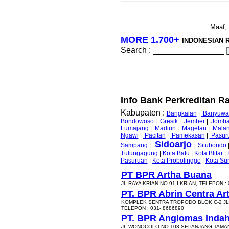
Maaf, 
MORE 1.700+
INDONESIAN 
Search :
Info Bank Perkreditan Ra
Kabupaten :
Bangkalan
|
Banyuwa
Bondowoso
|
Gresik
|
Jember
|
Jomb
Lumajang
|
Madiun
|
Magetan
|
Mala
Ngawi
|
Pacitan
|
Pamekasan
|
Pasur
Sidoarjo
Sampang
|
|
Situbondo
Tulungagung
|
Kota Batu
|
Kota Blitar
|
Pasuruan
|
Kota Probolinggo
|
Kota Su
PT BPR Artha Buana
JL.RAYA KRIAN NO.91-I KRIAN, TELEPON : 
PT. BPR Abrin Centra Ar
KOMPLEK SENTRA TROPODO BLOK C-2 JL
TELEPON : 031- 8686890
PT. BPR Anglomas Inda
JL.WONOCOLO NO.103 SEPANJANG TAMAN,