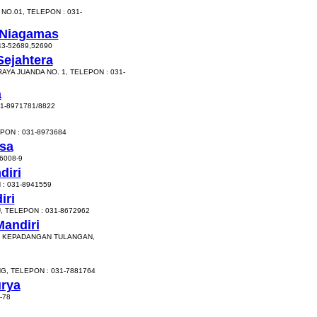
NO.01, TELEPON : 031-
 Niagamas
3-52689,52690
Sejahtera
AYA JUANDA NO. 1, TELEPON : 031-
a
1-8971781/8822
PON : 031-8973684
sa
6008-9
diri
: 031-8941559
iri
, TELEPON : 031-8672962
Mandiri
03 KEPADANGAN TULANGAN,
, TELEPON : 031-7881764
urya
-78