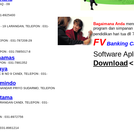
Q - 09
31-8925400
Bagaimana Anda
mens
 19 LARANGAN, TELEPON : 031-
program dan simpanan 
pendidikan hari tua dll 
FV
EPON : 031-787208-29
Banking Ca
ON : 031-7885017-8
Software Apli
thamas
Download
<
ON : 031-7881352
aya
B NO 9 CANDI, TELEPON : 031-
umindo
SUNANDAR PRIYO SUDARMO, TELEPON
otama
RANGAN CANDI, TELEPON : 031-
 : 031-8972756
 031-8961214