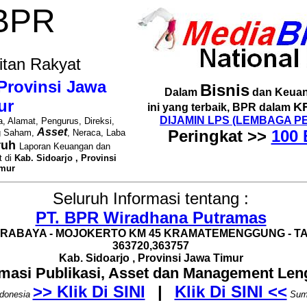
 BPR
itan Rakyat
 Provinsi Jawa
Bisnis
Dalam
dan Keuan
ur
K
ini yang terbaik, BPR dalam
DIJAMIN LPS (LEMBAGA P
, Alamat, Pengurus, Direksi,
Asset
Peringkat >>
100 
g Saham,
, Neraca, Laba
ruh
Laporan Keuangan dan
t di
Kab. Sidoarjo , Provinsi
imur
Seluruh Informasi tentang :
PT. BPR Wiradhana Putramas
SURABAYA - MOJOKERTO KM 45 KRAMATEMENGGUNG - TARIK
363720,363757
Kab. Sidoarjo , Provinsi Jawa Timur
rmasi Publikasi, Asset dan Management Le
>> Klik Di SINI
|
Klik Di SINI <<
donesia
Sum