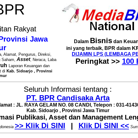
 BPR
itan Rakyat
 Provinsi Jawa
Bisnis
Dalam
dan Keuan
ur
K
ini yang terbaik, BPR dalam
DIJAMIN LPS (LEMBAGA P
, Alamat, Pengurus, Direksi,
Asset
Peringkat >>
100 
g Saham,
, Neraca, Laba
ruh
Laporan Keuangan dan
t di
Kab. Sidoarjo , Provinsi
imur
Seluruh Informasi tentang :
PT. BPR Candisaka Arta
lamat : JL. RAYA GELAM NO. 08 CANDI, Telepon : 031-4143
Kab. Sidoarjo , Provinsi Jawa Timur
rmasi Publikasi, Asset dan Management Le
>> Klik Di SINI
|
Klik Di SINI <<
donesia
Sum