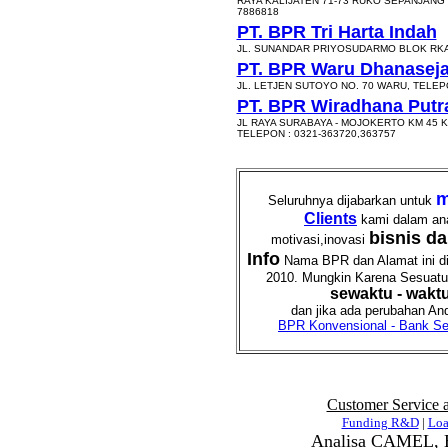
RAYA KALIJATEN 71-73 RUKO SEPANJANG 
7886818
PT. BPR Tri Harta Indah
JL. SUNANDAR PRIYOSUDARMO BLOK RKA -
PT. BPR Waru Dhanaseja
JL. LETJEN SUTOYO NO. 70 WARU, TELEPO
PT. BPR Wiradhana Put
JL RAYA SURABAYA - MOJOKERTO KM 45 
TELEPON : 0321-363720,363757
m
Seluruhnya dijabarkan untuk
Clients
kami dalam an
bisnis d
motivasi,inovasi
Info
Nama BPR dan Alamat ini dia
2010. Mungkin Karena Sesuatu h
sewaktu - wakt
dan jika ada perubahan And
BPR Konvensional - Bank Sen
Customer Service 
Funding R&D
|
Lo
Analisa CAMEL, B