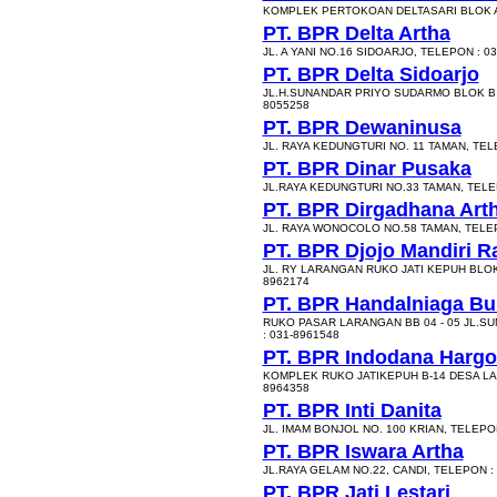
KOMPLEK PERTOKOAN DELTASARI BLOK A
PT. BPR Delta Artha
JL. A YANI NO.16 SIDOARJO, TELEPON : 0
PT. BPR Delta Sidoarjo
JL.H.SUNANDAR PRIYO SUDARMO BLOK B -
8055258
PT. BPR Dewaninusa
JL. RAYA KEDUNGTURI NO. 11 TAMAN, TEL
PT. BPR Dinar Pusaka
JL.RAYA KEDUNGTURI NO.33 TAMAN, TELEP
PT. BPR Dirgadhana Ar
JL. RAYA WONOCOLO NO.58 TAMAN, TELEP
PT. BPR Djojo Mandiri R
JL. RY LARANGAN RUKO JATI KEPUH BLOK 
8962174
PT. BPR Handalniaga B
RUKO PASAR LARANGAN BB 04 - 05 JL.
: 031-8961548
PT. BPR Indodana Harg
KOMPLEK RUKO JATIKEPUH B-14 DESA LA
8964358
PT. BPR Inti Danita
JL. IMAM BONJOL NO. 100 KRIAN, TELEPON
PT. BPR Iswara Artha
JL.RAYA GELAM NO.22, CANDI, TELEPON :
PT. BPR Jati Lestari