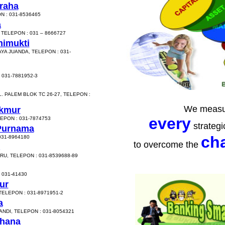
raha
N : 031-8536465
a
TELEPON : 031 – 8666727
mimukti
YA JUANDA, TELEPON : 031-
 031-7881952-3
PALEM BLOK TC 26-27, TELEPON :
We measu
akmur
every
LEPON : 031-7874753
strategi
 Purnama
ch
031-8964180
to overcome the
U, TELEPON : 031-8539688-89
 031-41430
ur
TELEPON : 031-8971951-2
a
NDI, TELEPON : 031-8054321
dhana