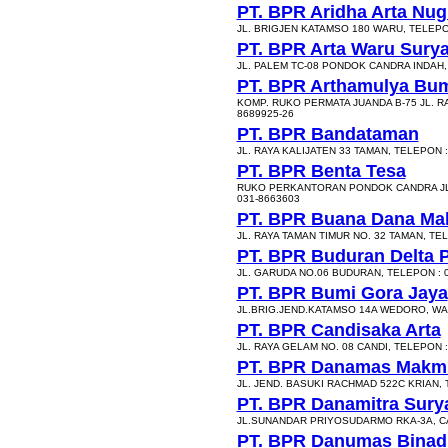
PT. BPR Aridha Arta Nug
JL. BRIGJEN KATAMSO 180 WARU, TELEPO
PT. BPR Arta Waru Sury
JL. PALEM TC-08 PONDOK CANDRA INDAH, 
PT. BPR Arthamulya Bu
KOMP. RUKO PERMATA JUANDA B-75 JL. RA
8689925-26
PT. BPR Bandataman
JL. RAYA KALIJATEN 33 TAMAN, TELEPON :
PT. BPR Benta Tesa
RUKO PERKANTORAN PONDOK CANDRA JL. 
031-8663603
PT. BPR Buana Dana M
JL. RAYA TAMAN TIMUR NO. 32 TAMAN, TE
PT. BPR Buduran Delta
JL. GARUDA NO.06 BUDURAN, TELEPON : 
PT. BPR Bumi Gora Jaya
JL.BRIG.JEND.KATAMSO 14A WEDORO, WAR
PT. BPR Candisaka Arta
JL. RAYA GELAM NO. 08 CANDI, TELEPON :
PT. BPR Danamas Makm
JL. JEND. BASUKI RACHMAD 522C KRIAN, 
PT. BPR Danamitra Sury
JL.SUNANDAR PRIYOSUDARMO RKA-3A, CA
PT. BPR Danumas Bina