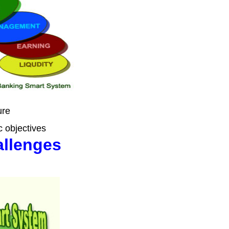
re
c objectives
allenges