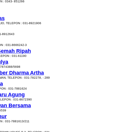
 : 0343- 851266
as
JO, TELEPON : 031-8921906
1-8912643
N : 031-8666242-3
Gemah Ripah
EPON : 031-61190
lya
7874388/5698
ber Dharma Artha
N, TELEPON : 031-782278, - 289
a
ON : 031-7881624
aru Agung
ELEPON : 031-8672390
wan Bersama
6539
mur
 : 031-7881613/211