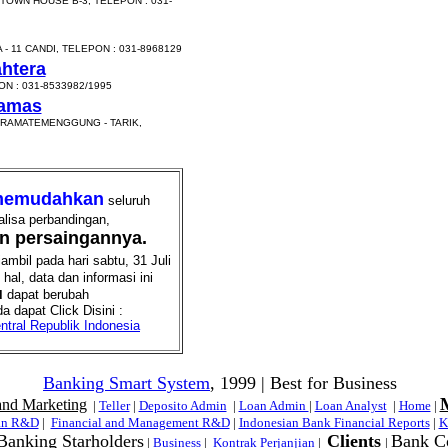
TOWN HOUSE B-3, TELEPON : 031-
 11 CANDI, TELEPON : 031-8968129
htera
N : 031-8533982/1995
ramas
KRAMATEMENGGUNG - TARIK,
emudahkan
seluruh
alisa perbandingan,
an persaingannya.
mbil pada hari sabtu, 31 Juli
al, data dan informasi ini
u
dapat berubah
a dapat Click Disini :
tral Republik Indonesia
Banking Smart System
, 1999 | Best for Business
and Marketing
|
Teller
|
Deposito Admin
|
Loan Admin
|
Loan Analyst
|
Home
|
an R&D
|
Financial and Management R&D
|
Indonesian Bank Financial Reports
|
K
anking Starholders
Clients
Bank C
|
Business
|
Kontrak Perjanjian
|
|