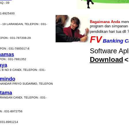
Q - 09
31-8925400
Bagaimana Anda
mens
 19 LARANGAN, TELEPON : 031-
program dan simpanan 
pendidikan hari tua dll 
FV
EPON : 031-787208-29
Banking Ca
ON : 031-7885017-8
Software Apli
thamas
Download
<
ON : 031-7881352
aya
B NO 9 CANDI, TELEPON : 031-
umindo
SUNANDAR PRIYO SUDARMO, TELEPON
otama
RANGAN CANDI, TELEPON : 031-
 : 031-8972756
 031-8961214