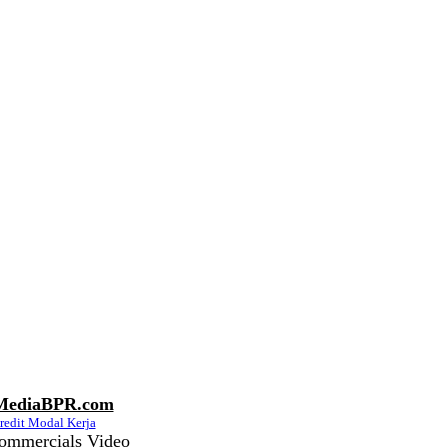
MediaBPR.com
redit Modal Kerja
ommercials Video