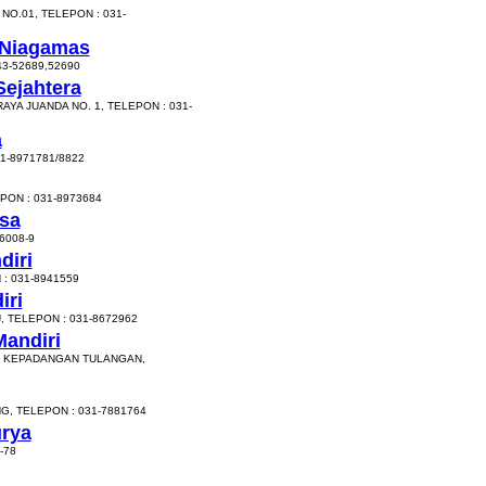
NO.01, TELEPON : 031-
 Niagamas
3-52689,52690
Sejahtera
AYA JUANDA NO. 1, TELEPON : 031-
a
1-8971781/8822
PON : 031-8973684
sa
6008-9
diri
: 031-8941559
iri
, TELEPON : 031-8672962
Mandiri
03 KEPADANGAN TULANGAN,
, TELEPON : 031-7881764
urya
-78