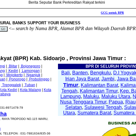
Berita Seputar Bank Perkreditan Rakyat terkini
GCG untuk BPR
Cloud T
RURAL BANKS SUPPORT YOUR BUSINESS
<--
search by Nama BPR, Alamat BPR dan Wilayah Daerah BPR
kyat (BPR) Kab. Sidoarjo , Provinsi Jawa Timur :
ngi
|
Blitar
|
Bojonegoro
|
BPR DI SELURUH PROVINS
ang
|
Kediri
|
Lamongan
|
Bali
,
Banten
,
Bengkulu
,
D.I Yogyak
ng
|
Mojokerto
|
Nganjuk
|
Irian Jaya Barat
,
Jambi
,
Jawa Ba
uan
|
Ponorogo
|
Probolinggo
|
Timur
,
Kalimantan Barat
,
Kalima
|
Trenggalek
|
Tuban
|
Kota Kediri
|
Kota Malang
|
Kota
Tengah
,
Kalimantan Timur
,
Kep. B
rabaya
Lampung
,
Maluku
,
Maluku Utara
,
Nusa Tenggara Timur
,
Papua
,
Riau
Selatan
,
Sulawesi Tengah
,
Sula
031-8971478-79
Utara
,
Sumatera Barat
,
Sumatera 
tha
. RAYA TROPODO NO.115 WARU,
h
 TELEPON : 031-7881634/835-36