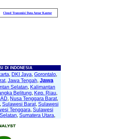
ransmisi Data Antar Kantor
Daya Saing Kolektor
Pengendalian Internal Dalam
I DI INDONESIA
arta
,
DKI Jaya
,
Gorontalo
,
Jawa
rat
,
Jawa Tengah
,
ntan Selatan
,
Kalimantan
angka Belitung
,
Kep. Riau
,
NAD
,
Nusa Tenggara Barat
,
,
Sulawesi Barat
,
Sulawesi
wesi Tenggara
,
Sulawesi
Selatan
,
Sumatera Utara
,