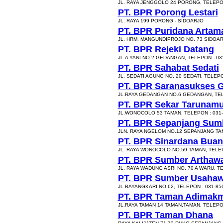
JL. RAYA JENGGOLO 24 PORONG, TELEPON
PT. BPR Porong Lestari
JL. RAYA 199 PORONG - SIDOARJO
PT. BPR Puridana Artam
JL. HRM. MANGUNDIPROJO NO. 73 SIDOAR
PT. BPR Rejeki Datang
JL.A YANI NO.2 GEDANGAN, TELEPON : 03
PT. BPR Sahabat Sedati
JL. SEDATI AGUNG NO. 20 SEDATI, TELEPO
PT. BPR Saranasukses 
JL.RAYA GEDANGAN NO.6 GEDANGAN, TEL
PT. BPR Sekar Tarunamu
JL.WONOCOLO 53 TAMAN, TELEPON : 031-
PT. BPR Sepanjang Sum
JLN. RAYA NGELOM NO.12 SEPANJANG TAMA
PT. BPR Sinardana Buan
JL. RAYA WONOCOLO NO.59 TAMAN, TELEP
PT. BPR Sumber Arthaw
JL. RAYA WADUNG ASRI NO. 70 A WARU, T
PT. BPR Sumber Usaha
JL.BAYANGKARI NO.62, TELEPON : 031-85
PT. BPR Taman Adimak
JL.RAYA TAMAN 14 TAMAN,TAMAN, TELEPON
PT. BPR Taman Dhana