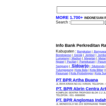
MORE 1.700+
INDONESIAN 
Search :
Info Bank Perkreditan Ra
Kabupaten :
Bangkalan
|
Banyuwa
Bondowoso
|
Gresik
|
Jember
|
Jomb
Lumajang
|
Madiun
|
Magetan
|
Mala
Ngawi
|
Pacitan
|
Pamekasan
|
Pasur
Sidoarjo
Sampang
|
|
Situbondo
Tulungagung
|
Kota Batu
|
Kota Blitar
|
Pasuruan
|
Kota Probolinggo
|
Kota Su
PT BPR Artha Buana
JL.RAYA KRIAN NO.91-I KRIAN, TELEPON : 
PT. BPR Abrin Centra Ar
KOMPLEK SENTRA TROPODO BLOK C-2 JL
TELEPON : 031- 8686890
PT. BPR Anglomas Inda
JL.WONOCOLO NO.103 SEPANJANG TAMAN,