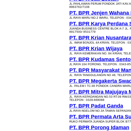
JL.PAHLAWAN PERUM PONDOK JATI KAV.A 
8963762/7108
PT. BPR Jenjen Wahana
JL.RAYA WARU NO.2 WARU, TELEPON : 034
PT. BPR Karya Perdana 
JUANDA BUSINESS CENTRE BLOK A-7 JL. R
8917500/ 8531779
PT. BPR Krian Nusantar
JL. IMAM BONJOL 4A KRIAN, TELEPON : 03
PT. BPR Krian Wijaya
JL. RAYA KEMERAKAN NO. 84 KRIAN, TELE
PT. BPR Kudamas Sento
JL.RAYA 164 PORONG, TELEPON : 0343-85
PT. BPR Masyarakat Man
JL. RAYA TANGGULANGIN NO 48, TELEPON 
PT. BPR Megakerta Swad
JL. PALEM I TC-38 PONDOK CANDRA WARU
PT. BPR Mitra Majujaya 
JL. RAYA KEPADANGAN NO.53 RT.09 RW.
TELEPON : 0328-668088
PT. BPR Padat Ganda
JL.RAYA NGELOM NO.3A TAMAN SEPANJANG
PT. BPR Permata Arta S
RUKO PERMATA JUANDA SUPER BLOK B77
PT. BPR Porong Idaman