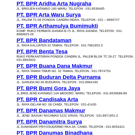
PT. BPR Aridha Arta Nugraha
JL. BRIGJEN KATAMSO 180 WARU, TELEPON : 031-8536465
PT. BPR Arta Waru Surya
JL. PALEM TC-08 PONDOK CANDRA INDAH, TELEPON : 031 – 8666727
PT. BPR Arthamulya Bumimukti
KOMP. RUKO PERMATA JUANDA B-75 JL. RAYA JUANDA, TELEPON : 031-
8689925-26
PT. BPR Bandataman
JL. RAYA KALIJATEN 33 TAMAN, TELEPON : 031-7881952-3
PT. BPR Benta Tesa
RUKO PERKANTORAN PONDOK CANDRA JL. PALEM BLOK TC 26-27, TELEPON :
031-8663603
PT. BPR Buana Dana Makmur
JL. RAYA TAMAN TIMUR NO. 32 TAMAN, TELEPON : 031-7874753
PT. BPR Buduran Delta Purnama
JL. GARUDA NO.06 BUDURAN, TELEPON : 031-8964180
PT. BPR Bumi Gora Jaya
JL.BRIG.JEND.KATAMSO 14A WEDORO, WARU, TELEPON : 031-8539688-89
PT. BPR Candisaka Arta
JL. RAYA GELAM NO. 08 CANDI, TELEPON : 031-41430
PT. BPR Danamas Makmur
JL. JEND. BASUKI RACHMAD 522C KRIAN, TELEPON : 031-8971951-2
PT. BPR Danamitra Surya
JL.SUNANDAR PRIYOSUDARMO RKA-3A, CANDI, TELEPON : 031-8054321
PT. BPR Danumas Binadhana