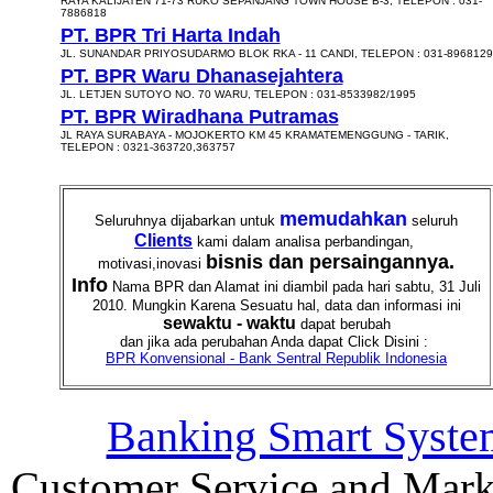
RAYA KALIJATEN 71-73 RUKO SEPANJANG TOWN HOUSE B-3, TELEPON : 031-
7886818
PT. BPR Tri Harta Indah
JL. SUNANDAR PRIYOSUDARMO BLOK RKA - 11 CANDI, TELEPON : 031-8968129
PT. BPR Waru Dhanasejahtera
JL. LETJEN SUTOYO NO. 70 WARU, TELEPON : 031-8533982/1995
PT. BPR Wiradhana Putramas
JL RAYA SURABAYA - MOJOKERTO KM 45 KRAMATEMENGGUNG - TARIK,
TELEPON : 0321-363720,363757
memudahkan
Seluruhnya dijabarkan untuk
seluruh
Clients
kami dalam analisa perbandingan,
bisnis dan persaingannya.
motivasi,inovasi
Info
Nama BPR dan Alamat ini diambil pada hari sabtu, 31 Juli
2010. Mungkin Karena Sesuatu hal, data dan informasi ini
sewaktu - waktu
dapat berubah
dan jika ada perubahan Anda dapat Click Disini :
BPR Konvensional - Bank Sentral Republik Indonesia
Banking Smart Syste
Customer Service and Mark