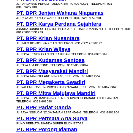
JL.PAHLAWAN PERUM PONDOK JATI KAV.A NO.01, TELEPON : 031-
8963762/7108
PT. BPR Jenjen Wahana Niagamas
JL.RAYA WARU NO.2 WARU, TELEPON : 0343-52689,52690
PT. BPR Karya Perdana Sejahtera
JUANDA BUSINESS CENTRE BLOK A-7 JL. RAYA JUANDA NO. 1, TELEPON : 031-
8917500/ 8531779
PT. BPR Krian Nusantara
JL. IMAM BONJOL 4A KRIAN, TELEPON : 031-8971781/8822
PT. BPR Krian Wijaya
JL. RAYA KEMERAKAN NO. 84 KRIAN, TELEPON : 031-8973684
PT. BPR Kudamas Sentosa
JL.RAYA 164 PORONG, TELEPON : 0343-856008-9
PT. BPR Masyarakat Mandiri
JL. RAYA TANGGULANGIN NO 48, TELEPON : 031-8941559
PT. BPR Megakerta Swadiri
JL. PALEM I TC-38 PONDOK CANDRA WARU, TELEPON : 031-8672962
PT. BPR Mitra Majujaya Mandiri
JL. RAYA KEPADANGAN NO.53 RT.09 RW.03 KEPADANGAN TULANGAN,
TELEPON : 0328-668088
PT. BPR Padat Ganda
JL.RAYA NGELOM NO.3A TAMAN SEPANJANG, TELEPON : 031-7881764
PT. BPR Permata Arta Surya
RUKO PERMATA JUANDA SUPER BLOK B77-78
PT. BPR Porong Idaman