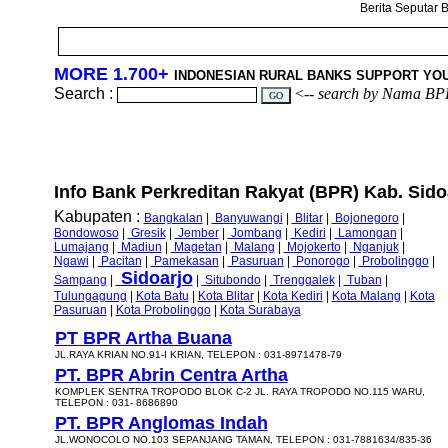
Berita Seputar B
MORE 1.700+
INDONESIAN RURAL BANKS SUPPORT YO
Search :
<--
search by Nama BP
Info Bank Perkreditan Rakyat (BPR) Kab. Sidoa
Kabupaten :
Bangkalan
|
Banyuwangi
|
Blitar
|
Bojonegoro
|
Bondowoso
|
Gresik
|
Jember
|
Jombang
|
Kediri
|
Lamongan
|
Lumajang
|
Madiun
|
Magetan
|
Malang
|
Mojokerto
|
Nganjuk
|
Ngawi
|
Pacitan
|
Pamekasan
|
Pasuruan
|
Ponorogo
|
Probolinggo
|
Sidoarjo
Sampang
|
|
Situbondo
|
Trenggalek
|
Tuban
|
Tulungagung
|
Kota Batu
|
Kota Blitar
|
Kota Kediri
|
Kota Malang
|
Kota
Pasuruan
|
Kota Probolinggo
|
Kota Surabaya
PT BPR Artha Buana
JL.RAYA KRIAN NO.91-I KRIAN, TELEPON : 031-8971478-79
PT. BPR Abrin Centra Artha
KOMPLEK SENTRA TROPODO BLOK C-2 JL. RAYA TROPODO NO.115 WARU,
TELEPON : 031- 8686890
PT. BPR Anglomas Indah
JL.WONOCOLO NO.103 SEPANJANG TAMAN, TELEPON : 031-7881634/835-36