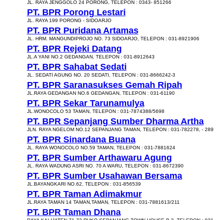
JL. RAYA JENGGOLO 24 PORONG, TELEPON : 0343- 851266
PT. BPR Porong Lestari
JL. RAYA 199 PORONG - SIDOARJO
PT. BPR Puridana Artamas
JL. HRM. MANGUNDIPROJO NO. 73 SIDOARJO, TELEPON : 031-8921906
PT. BPR Rejeki Datang
JL.A YANI NO.2 GEDANGAN, TELEPON : 031-8912643
PT. BPR Sahabat Sedati
JL. SEDATI AGUNG NO. 20 SEDATI, TELEPON : 031-8666242-3
PT. BPR Saranasukses Gemah Ripah
JL.RAYA GEDANGAN NO.6 GEDANGAN, TELEPON : 031-61190
PT. BPR Sekar Tarunamulya
JL.WONOCOLO 53 TAMAN, TELEPON : 031-7874388/5698
PT. BPR Sepanjang Sumber Dharma Artha
JLN. RAYA NGELOM NO.12 SEPANJANG TAMAN, TELEPON : 031-782278, - 289
PT. BPR Sinardana Buana
JL. RAYA WONOCOLO NO.59 TAMAN, TELEPON : 031-7881624
PT. BPR Sumber Arthawaru Agung
JL. RAYA WADUNG ASRI NO. 70 A WARU, TELEPON : 031-8672390
PT. BPR Sumber Usahawan Bersama
JL.BAYANGKARI NO.62, TELEPON : 031-856539
PT. BPR Taman Adimakmur
JL.RAYA TAMAN 14 TAMAN,TAMAN, TELEPON : 031-7881613/211
PT. BPR Taman Dhana