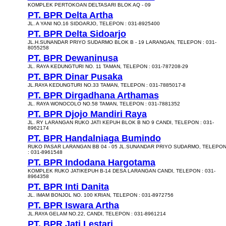
KOMPLEK PERTOKOAN DELTASARI BLOK AQ - 09
PT. BPR Delta Artha
JL. A YANI NO.16 SIDOARJO, TELEPON : 031-8925400
PT. BPR Delta Sidoarjo
JL.H.SUNANDAR PRIYO SUDARMO BLOK B - 19 LARANGAN, TELEPON : 031-
8055258
PT. BPR Dewaninusa
JL. RAYA KEDUNGTURI NO. 11 TAMAN, TELEPON : 031-787208-29
PT. BPR Dinar Pusaka
JL.RAYA KEDUNGTURI NO.33 TAMAN, TELEPON : 031-7885017-8
PT. BPR Dirgadhana Arthamas
JL. RAYA WONOCOLO NO.58 TAMAN, TELEPON : 031-7881352
PT. BPR Djojo Mandiri Raya
JL. RY LARANGAN RUKO JATI KEPUH BLOK B NO 9 CANDI, TELEPON : 031-
8962174
PT. BPR Handalniaga Bumindo
RUKO PASAR LARANGAN BB 04 - 05 JL.SUNANDAR PRIYO SUDARMO, TELEPO
: 031-8961548
PT. BPR Indodana Hargotama
KOMPLEK RUKO JATIKEPUH B-14 DESA LARANGAN CANDI, TELEPON : 031-
8964358
PT. BPR Inti Danita
JL. IMAM BONJOL NO. 100 KRIAN, TELEPON : 031-8972756
PT. BPR Iswara Artha
JL.RAYA GELAM NO.22, CANDI, TELEPON : 031-8961214
PT. BPR Jati Lestari