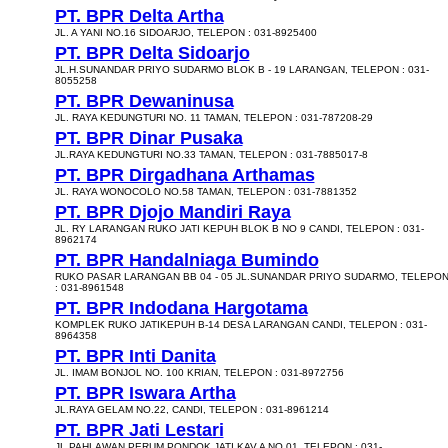
PT. BPR Delta Artha
JL. A YANI NO.16 SIDOARJO, TELEPON : 031-8925400
PT. BPR Delta Sidoarjo
JL.H.SUNANDAR PRIYO SUDARMO BLOK B - 19 LARANGAN, TELEPON : 031-
8055258
PT. BPR Dewaninusa
JL. RAYA KEDUNGTURI NO. 11 TAMAN, TELEPON : 031-787208-29
PT. BPR Dinar Pusaka
JL.RAYA KEDUNGTURI NO.33 TAMAN, TELEPON : 031-7885017-8
PT. BPR Dirgadhana Arthamas
JL. RAYA WONOCOLO NO.58 TAMAN, TELEPON : 031-7881352
PT. BPR Djojo Mandiri Raya
JL. RY LARANGAN RUKO JATI KEPUH BLOK B NO 9 CANDI, TELEPON : 031-
8962174
PT. BPR Handalniaga Bumindo
RUKO PASAR LARANGAN BB 04 - 05 JL.SUNANDAR PRIYO SUDARMO, TELEPO
: 031-8961548
PT. BPR Indodana Hargotama
KOMPLEK RUKO JATIKEPUH B-14 DESA LARANGAN CANDI, TELEPON : 031-
8964358
PT. BPR Inti Danita
JL. IMAM BONJOL NO. 100 KRIAN, TELEPON : 031-8972756
PT. BPR Iswara Artha
JL.RAYA GELAM NO.22, CANDI, TELEPON : 031-8961214
PT. BPR Jati Lestari
JL.PAHLAWAN PERUM PONDOK JATI KAV.A NO.01, TELEPON : 031-