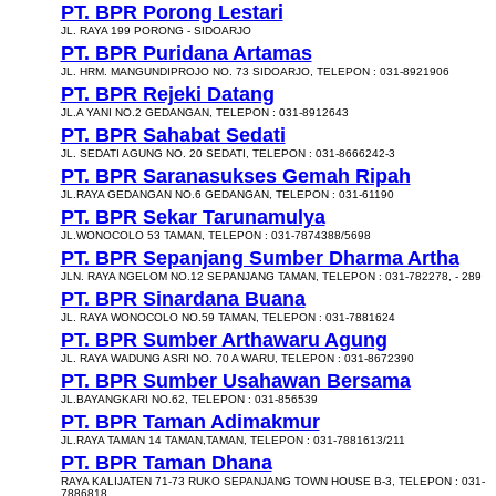
PT. BPR Porong Lestari
JL. RAYA 199 PORONG - SIDOARJO
PT. BPR Puridana Artamas
JL. HRM. MANGUNDIPROJO NO. 73 SIDOARJO, TELEPON : 031-8921906
PT. BPR Rejeki Datang
JL.A YANI NO.2 GEDANGAN, TELEPON : 031-8912643
PT. BPR Sahabat Sedati
JL. SEDATI AGUNG NO. 20 SEDATI, TELEPON : 031-8666242-3
PT. BPR Saranasukses Gemah Ripah
JL.RAYA GEDANGAN NO.6 GEDANGAN, TELEPON : 031-61190
PT. BPR Sekar Tarunamulya
JL.WONOCOLO 53 TAMAN, TELEPON : 031-7874388/5698
PT. BPR Sepanjang Sumber Dharma Artha
JLN. RAYA NGELOM NO.12 SEPANJANG TAMAN, TELEPON : 031-782278, - 289
PT. BPR Sinardana Buana
JL. RAYA WONOCOLO NO.59 TAMAN, TELEPON : 031-7881624
PT. BPR Sumber Arthawaru Agung
JL. RAYA WADUNG ASRI NO. 70 A WARU, TELEPON : 031-8672390
PT. BPR Sumber Usahawan Bersama
JL.BAYANGKARI NO.62, TELEPON : 031-856539
PT. BPR Taman Adimakmur
JL.RAYA TAMAN 14 TAMAN,TAMAN, TELEPON : 031-7881613/211
PT. BPR Taman Dhana
RAYA KALIJATEN 71-73 RUKO SEPANJANG TOWN HOUSE B-3, TELEPON : 031-
7886818