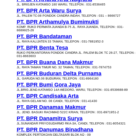
JL. BRIGJEN KATAMSO 180 WARU, TELEPON : 031-8536465
PT. BPR Arta Waru Surya
JL. PALEM TC-08 PONDOK CANDRA INDAH, TELEPON : 031 – 8666727
PT. BPR Arthamulya Bumimukti
KOMP. RUKO PERMATA JUANDA B-75 JL. RAYA JUANDA, TELEPON : 031-
8689925-26
PT. BPR Bandataman
JL. RAYA KALIJATEN 33 TAMAN, TELEPON : 031-7881952-3
PT. BPR Benta Tesa
RUKO PERKANTORAN PONDOK CANDRA JL. PALEM BLOK TC 26-27, TELEPON :
031-8663603
PT. BPR Buana Dana Makmur
JL. RAYA TAMAN TIMUR NO. 32 TAMAN, TELEPON : 031-7874753
PT. BPR Buduran Delta Purnama
JL. GARUDA NO.06 BUDURAN, TELEPON : 031-8964180
PT. BPR Bumi Gora Jaya
JL.BRIG.JEND.KATAMSO 14A WEDORO, WARU, TELEPON : 031-8539688-89
PT. BPR Candisaka Arta
JL. RAYA GELAM NO. 08 CANDI, TELEPON : 031-41430
PT. BPR Danamas Makmur
JL. JEND. BASUKI RACHMAD 522C KRIAN, TELEPON : 031-8971951-2
PT. BPR Danamitra Surya
JL.SUNANDAR PRIYOSUDARMO RKA-3A, CANDI, TELEPON : 031-8054321
PT. BPR Danumas Binadhana
KOMPLEK PERTOKOAN DELTASARI BLOK AQ - 09