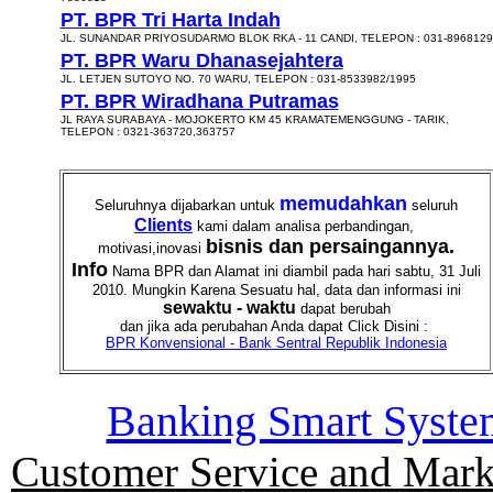
PT. BPR Tri Harta Indah
JL. SUNANDAR PRIYOSUDARMO BLOK RKA - 11 CANDI, TELEPON : 031-8968129
PT. BPR Waru Dhanasejahtera
JL. LETJEN SUTOYO NO. 70 WARU, TELEPON : 031-8533982/1995
PT. BPR Wiradhana Putramas
JL RAYA SURABAYA - MOJOKERTO KM 45 KRAMATEMENGGUNG - TARIK,
TELEPON : 0321-363720,363757
memudahkan
Seluruhnya dijabarkan untuk
seluruh
Clients
kami dalam analisa perbandingan,
bisnis dan persaingannya.
motivasi,inovasi
Info
Nama BPR dan Alamat ini diambil pada hari sabtu, 31 Juli
2010. Mungkin Karena Sesuatu hal, data dan informasi ini
sewaktu - waktu
dapat berubah
dan jika ada perubahan Anda dapat Click Disini :
BPR Konvensional - Bank Sentral Republik Indonesia
Banking Smart Syste
Customer Service and Mark