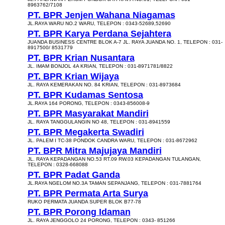
8963762/7108
PT. BPR Jenjen Wahana Niagamas
JL.RAYA WARU NO.2 WARU, TELEPON : 0343-52689,52690
PT. BPR Karya Perdana Sejahtera
JUANDA BUSINESS CENTRE BLOK A-7 JL. RAYA JUANDA NO. 1, TELEPON : 031-
8917500/ 8531779
PT. BPR Krian Nusantara
JL. IMAM BONJOL 4A KRIAN, TELEPON : 031-8971781/8822
PT. BPR Krian Wijaya
JL. RAYA KEMERAKAN NO. 84 KRIAN, TELEPON : 031-8973684
PT. BPR Kudamas Sentosa
JL.RAYA 164 PORONG, TELEPON : 0343-856008-9
PT. BPR Masyarakat Mandiri
JL. RAYA TANGGULANGIN NO 48, TELEPON : 031-8941559
PT. BPR Megakerta Swadiri
JL. PALEM I TC-38 PONDOK CANDRA WARU, TELEPON : 031-8672962
PT. BPR Mitra Majujaya Mandiri
JL. RAYA KEPADANGAN NO.53 RT.09 RW.03 KEPADANGAN TULANGAN,
TELEPON : 0328-668088
PT. BPR Padat Ganda
JL.RAYA NGELOM NO.3A TAMAN SEPANJANG, TELEPON : 031-7881764
PT. BPR Permata Arta Surya
RUKO PERMATA JUANDA SUPER BLOK B77-78
PT. BPR Porong Idaman
JL. RAYA JENGGOLO 24 PORONG, TELEPON : 0343- 851266