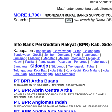
Berita Seputar B
Maaf, untuk sementara tidak ditemukan
MORE 1.700+
INDONESIAN RURAL BANKS SUPPORT YO
Search :
<--
search by Nama BP
Info Bank Perkreditan Rakyat (BPR) Kab. Sidoa
Kabupaten :
Bangkalan
|
Banyuwangi
|
Blitar
|
Bojonegoro
|
Bondowoso
|
Gresik
|
Jember
|
Jombang
|
Kediri
|
Lamongan
|
Lumajang
|
Madiun
|
Magetan
|
Malang
|
Mojokerto
|
Nganjuk
|
Ngawi
|
Pacitan
|
Pamekasan
|
Pasuruan
|
Ponorogo
|
Probolinggo
|
Sidoarjo
Sampang
|
|
Situbondo
|
Trenggalek
|
Tuban
|
Tulungagung
|
Kota Batu
|
Kota Blitar
|
Kota Kediri
|
Kota Malang
|
Kota
Pasuruan
|
Kota Probolinggo
|
Kota Surabaya
PT BPR Artha Buana
JL.RAYA KRIAN NO.91-I KRIAN, TELEPON : 031-8971478-79
PT. BPR Abrin Centra Artha
KOMPLEK SENTRA TROPODO BLOK C-2 JL. RAYA TROPODO NO.115 WARU,
TELEPON : 031- 8686890
PT. BPR Anglomas Indah
JL.WONOCOLO NO.103 SEPANJANG TAMAN, TELEPON : 031-7881634/835-36
PT. BPR Aridha Arta Nugraha