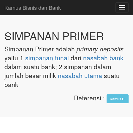
Kamus Bisnis dan Bank
Toggl
navig
SIMPANAN PRIMER
Simpanan Primer adalah
primary deposits
yaitu 1
simpanan
tunai
dari
nasabah bank
dalam suatu bank; 2 simpanan dalam
jumlah besar milik
nasabah utama
suatu
bank
Referensi
:
Kamus BI