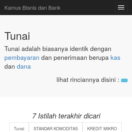
Kamus Bisnis dan Bank
Toggl
navig
Tunai
Tunai adalah biasanya identik dengan
pembayaran
dan penerimaan berupa
kas
dan
dana
lihat rinciannya disini
:
7 Istilah terakhir dicari
Tunai
STANDAR KOMODITAS
KREDIT MIKRO