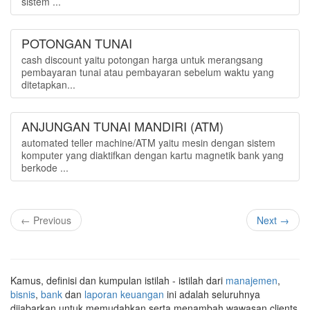
sistem ...
POTONGAN TUNAI
cash discount yaitu potongan harga untuk merangsang
pembayaran tunai atau pembayaran sebelum waktu yang
ditetapkan...
ANJUNGAN TUNAI MANDIRI (ATM)
automated teller machine/ATM yaitu mesin dengan sistem
komputer yang diaktifkan dengan kartu magnetik bank yang
berkode ...
← Previous
Next →
Kamus, definisi dan kumpulan istilah - istilah dari
manajemen
,
bisnis
,
bank
dan
laporan keuangan
ini adalah seluruhnya
dijabarkan untuk memudahkan serta menambah wawasan clients