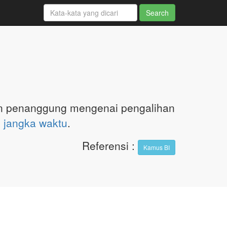
 penanggung mengenai pengalihan
n
jangka waktu
.
Referensi
:
Kamus BI