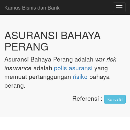
Kamus Bisnis dan Bank
Toggl
navig
ASURANSI BAHAYA
PERANG
Asuransi Bahaya Perang adalah
war risk
insurance
adalah
polis asuransi
yang
memuat pertanggungan
risiko
bahaya
perang.
Referensi
:
Kamus BI