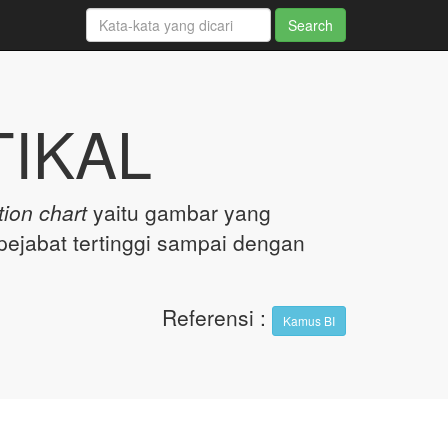
TIKAL
tion chart
yaitu gambar yang
ejabat tertinggi sampai dengan
Referensi
:
Kamus BI