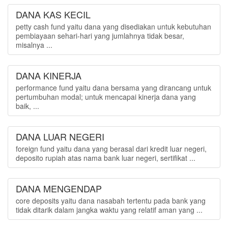
DANA KAS KECIL
petty cash fund yaitu dana yang disediakan untuk kebutuhan
pembiayaan sehari-hari yang jumlahnya tidak besar,
misalnya ...
DANA KINERJA
performance fund yaitu dana bersama yang dirancang untuk
pertumbuhan modal; untuk mencapai kinerja dana yang
baik, ...
DANA LUAR NEGERI
foreign fund yaitu dana yang berasal dari kredit luar negeri,
deposito rupiah atas nama bank luar negeri, sertifikat ...
DANA MENGENDAP
core deposits yaitu dana nasabah tertentu pada bank yang
tidak ditarik dalam jangka waktu yang relatif aman yang ...