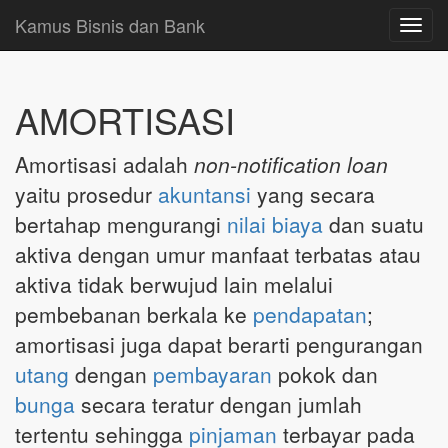
Kamus Bisnis dan Bank
Toggl
navig
AMORTISASI
Amortisasi adalah
non-notification loan
yaitu prosedur
akuntansi
yang secara
bertahap mengurangi
nilai
biaya
dan suatu
aktiva dengan umur manfaat terbatas atau
aktiva tidak berwujud lain melalui
pembebanan berkala ke
pendapatan
;
amortisasi juga dapat berarti pengurangan
utang
dengan
pembayaran
pokok dan
bunga
secara teratur dengan jumlah
tertentu sehingga
pinjaman
terbayar pada