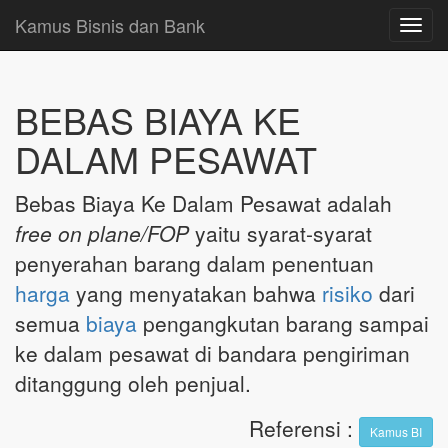
Kamus Bisnis dan Bank
Toggl
navig
BEBAS BIAYA KE
DALAM PESAWAT
Bebas Biaya Ke Dalam Pesawat adalah
free on plane/FOP
yaitu syarat-syarat
penyerahan barang dalam penentuan
harga
yang menyatakan bahwa
risiko
dari
semua
biaya
pengangkutan barang sampai
ke dalam pesawat di bandara pengiriman
ditanggung oleh penjual.
Referensi
:
Kamus BI