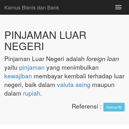
Kamus Bisnis dan Bank
Toggl
navig
PINJAMAN LUAR
NEGERI
Pinjaman Luar Negeri adalah
foreign loan
yaitu
pinjaman
yang menimbulkan
kewajiban
membayar kembali terhadap luar
negeri, baik dalam
valuta asing
maupun
dalam
rupiah
.
Referensi
:
Kamus BI