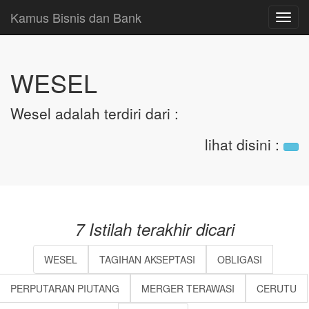
Kamus Bisnis dan Bank
Toggl
navig
WESEL
Wesel adalah terdiri dari :
lihat disini
:
7 Istilah terakhir dicari
WESEL
TAGIHAN AKSEPTASI
OBLIGASI
PERPUTARAN PIUTANG
MERGER TERAWASI
CERUTU