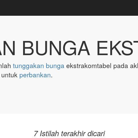
N BUNGA EKS
mlah
tunggakan
bunga
ekstrakomtabel pada ak
u untuk
perbankan
.
7 Istilah terakhir dicari