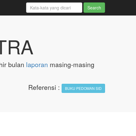
TRA
hir bulan
laporan
masing-masing
Referensi
:
BUKU PEDOMAN SID