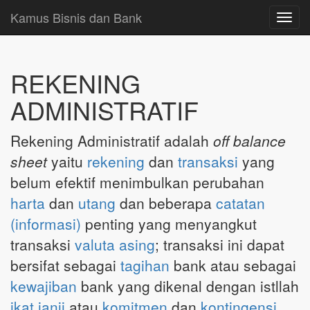
Kamus Bisnis dan Bank
Toggl
navig
REKENING
ADMINISTRATIF
Rekening Administratif adalah
off balance
sheet
yaitu
rekening
dan
transaksi
yang
belum efektif menimbulkan perubahan
harta
dan
utang
dan beberapa
catatan
(informasi)
penting yang menyangkut
transaksi
valuta asing
; transaksi ini dapat
bersifat sebagai
tagihan
bank atau sebagai
kewajiban
bank yang dikenal dengan istllah
ikat janji
atau
komitmen
dan
kontingensi
.