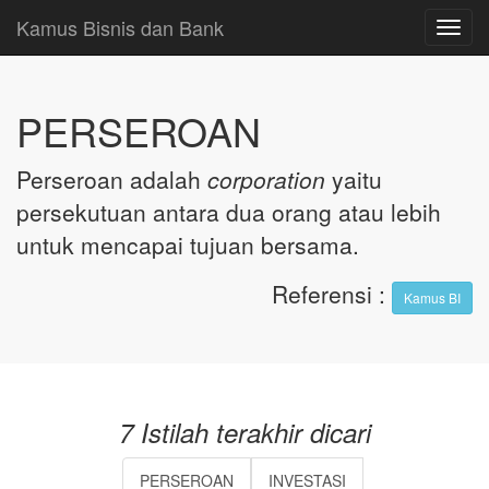
Kamus Bisnis dan Bank
Toggl
navig
PERSEROAN
Perseroan adalah
corporation
yaitu
persekutuan antara dua orang atau lebih
untuk mencapai tujuan bersama.
Referensi
:
Kamus BI
7 Istilah terakhir dicari
PERSEROAN
INVESTASI