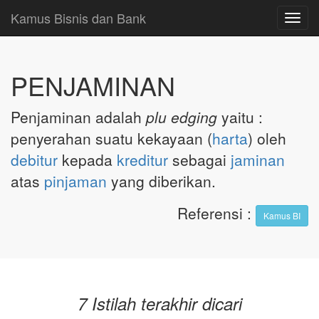
Kamus Bisnis dan Bank
Toggl
navig
PENJAMINAN
Penjaminan adalah
plu edging
yaitu :
penyerahan suatu kekayaan (
harta
) oleh
debitur
kepada
kreditur
sebagai
jaminan
atas
pinjaman
yang diberikan.
Referensi
:
Kamus BI
7 Istilah terakhir dicari