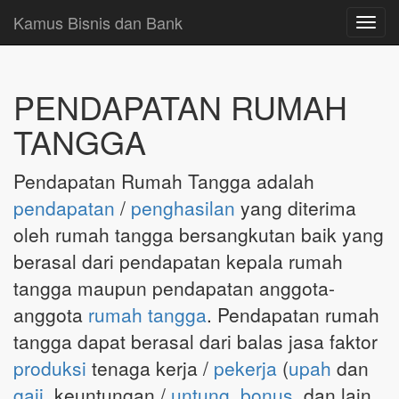
Kamus Bisnis dan Bank
Toggl
navig
PENDAPATAN RUMAH
TANGGA
Pendapatan Rumah Tangga adalah
pendapatan
/
penghasilan
yang diterima
oleh rumah tangga bersangkutan baik yang
berasal dari pendapatan kepala rumah
tangga maupun pendapatan anggota-
anggota
rumah tangga
. Pendapatan rumah
tangga dapat berasal dari balas jasa faktor
produksi
tenaga kerja /
pekerja
(
upah
dan
gaji
, keuntungan /
untung
,
bonus
, dan lain