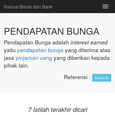
Kamus Bisnis dan Bank
Toggl
navig
PENDAPATAN BUNGA
Pendapatan Bunga adalah
interest earned
yaitu
pendapatan
bunga
yang diterima atas
jasa
pinjaman
uang
yang diberikan kepada
pihak lain.
Referensi
:
Kamus BI
7 Istilah terakhir dicari