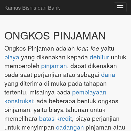
Kamus Bisnis dan Bank
Toggl
navig
ONGKOS PINJAMAN
Ongkos Pinjaman adalah
loan fee
yaitu
biaya
yang dikenakan kepada
debitur
untuk
memperoleh
pinjaman
, dapat dikenakan
pada saat perjanjian atau sebagai
dana
yang diterima di muka pada tahapan
tertentu, misalnya pada
pembiayaan
konstruksi
; ada beberapa bentuk ongkos
pinjaman, yaitu biaya tahunan untuk
memelihara
batas kredit
, biaya perjanjian
untuk menyimpan
cadangan
pinjaman atau