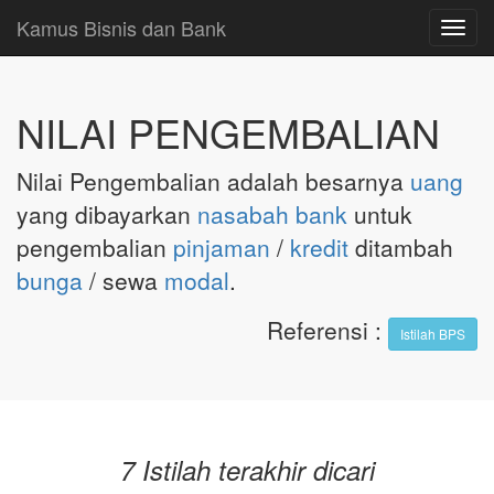
Kamus Bisnis dan Bank
Toggl
navig
NILAI PENGEMBALIAN
Nilai Pengembalian adalah besarnya
uang
yang dibayarkan
nasabah bank
untuk
pengembalian
pinjaman
/
kredit
ditambah
bunga
/ sewa
modal
.
Referensi
:
Istilah BPS
7 Istilah terakhir dicari