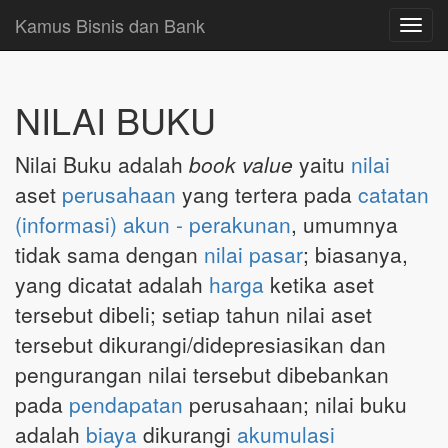
Kamus Bisnis dan Bank
Toggl
navig
NILAI BUKU
Nilai Buku adalah
book value
yaitu
nilai
aset
perusahaan
yang tertera pada
catatan
(informasi)
akun - perakunan
, umumnya
tidak sama dengan
nilai pasar
; biasanya,
yang dicatat adalah
harga
ketika aset
tersebut dibeli; setiap tahun nilai aset
tersebut dikurangi/didepresiasikan dan
pengurangan nilai tersebut dibebankan
pada
pendapatan
perusahaan; nilai buku
adalah
biaya
dikurangi
akumulasi