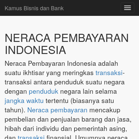
Kamus Bisnis dan Bank
Toggl
navig
NERACA PEMBAYARAN
INDONESIA
Neraca Pembayaran Indonesia adalah
suatu ikhtisar yang meringkas
transaksi
-
transaksi antara penduduk suatu negara
dengan
penduduk
negara lain selama
jangka waktu
tertentu (biasanya satu
tahun).
Neraca
pembayaran
mencakup
pembelian dan penjualan barang dan jasa,
hibah dari individu dan pemerintah asing,
dan
transaksi
finansial. Umumnya neraca