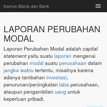
Kamus Bisnis dan Bank
Toggl
navig
LAPORAN PERUBAHAN
MODAL
Laporan Perubahan Modal adalah
capital
statement
yaitu suatu
laporan
mengenai
perubahan
modal
suatu
perusahaan
dalam
jangka waktu
tertentu, misalnya karena
adanya tambahan
investasi
,
penurunan/peningkatan
laba
perusahaan,
ataupun pengambilan
uang
untuk
keperluan pribadi.