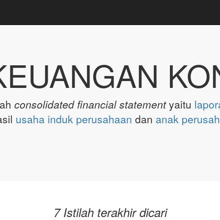
KEUANGAN KON
lah
consolidated financial statement
yaitu
lapor
sil
usaha
induk perusahaan
dan
anak perusa
7 Istilah terakhir dicari