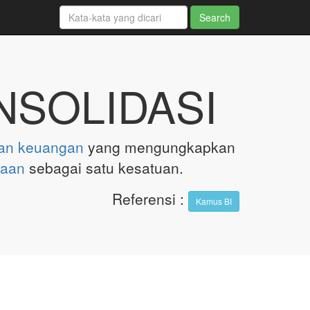
SOLIDASI
an
keuangan
yang mengungkapkan
haan
sebagai satu kesatuan.
Referensi
:
Kamus BI