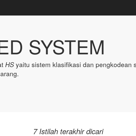
ED SYSTEM
at
HS
yaitu sistem klasifikasi dan pengkodean
barang.
7 Istilah terakhir dicari