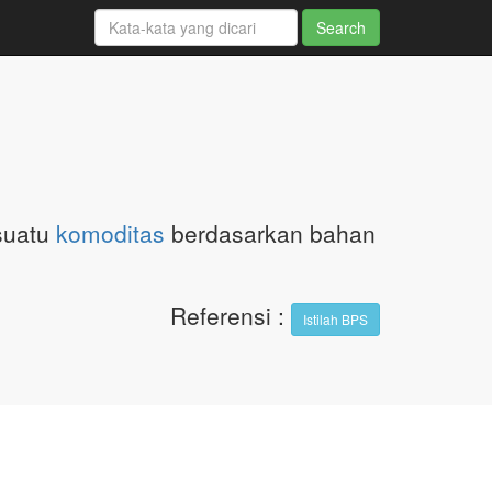
 suatu
komoditas
berdasarkan bahan
Referensi
:
Istilah BPS