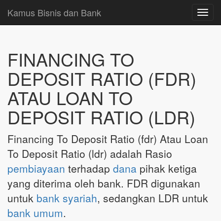
Kamus Bisnis dan Bank
Toggl
navig
FINANCING TO
DEPOSIT RATIO (FDR)
ATAU LOAN TO
DEPOSIT RATIO (LDR)
Financing To Deposit Ratio (fdr) Atau Loan
To Deposit Ratio (ldr) adalah Rasio
pembiayaan
terhadap
dana
pihak ketiga
yang diterima oleh bank. FDR digunakan
untuk
bank syariah
, sedangkan LDR untuk
bank umum
.