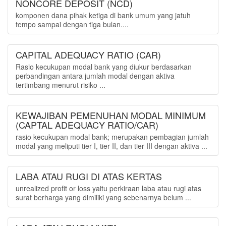
NONCORE DEPOSIT (NCD)
komponen dana pihak ketiga di bank umum yang jatuh
tempo sampai dengan tiga bulan....
CAPITAL ADEQUACY RATIO (CAR)
Rasio kecukupan modal bank yang diukur berdasarkan
perbandingan antara jumlah modal dengan aktiva
tertimbang menurut risiko ...
KEWAJIBAN PEMENUHAN MODAL MINIMUM
(CAPTAL ADEQUACY RATIO/CAR)
rasio kecukupan modal bank; merupakan pembagian jumlah
modal yang meliputi tier I, tier II, dan tier III dengan aktiva ...
LABA ATAU RUGI DI ATAS KERTAS
unrealized profit or loss yaitu perkiraan laba atau rugi atas
surat berharga yang dimiliki yang sebenarnya belum ...