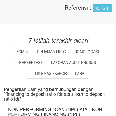
Referensi
:
Kamus BI
7 Istilah terakhir dicari
KOMISI
PINJAMAN NETO
HOMOLOGASI
PERSENTASE
LAPORAN AUDIT KHUSUS
TITIK EMAS EKSPOR
LABA
Pengertian Lain yang berhubungan dengan
"financing to deposit ratio fdr atau loan to deposit
ratio ldr"
NON PERFORMING LOAN (NPL) ATAU NON
PERFORMING FINANCING (NPF)