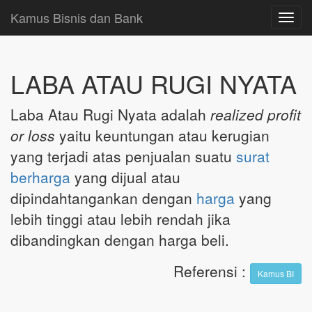
Kamus Bisnis dan Bank
Toggl
navig
LABA ATAU RUGI NYATA
Laba Atau Rugi Nyata adalah
realized profit
or loss
yaitu keuntungan atau kerugian
yang terjadi atas penjualan suatu
surat
berharga
yang dijual atau
dipindahtangankan dengan
harga
yang
lebih tinggi atau lebih rendah jika
dibandingkan dengan harga beli.
Referensi
:
Kamus BI