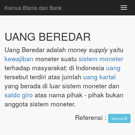
Kamus Bisnis dan Bank
Toggl
navig
UANG BEREDAR
Uang Beredar adalah
money supply
yaitu
kewajiban
moneter suatu
sistem moneter
terhadap masyarakat; di Indonesia
uang
tersebut terdiri atas jumlah
uang kartal
yang berada di luar sistem moneter dan
saldo
giro
atas nama pihak - pihak bukan
anggota sistem moneter.
Referensi
:
Kamus BI