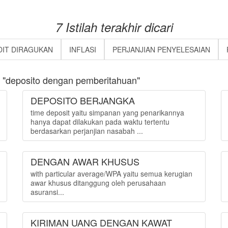
7 Istilah terakhir dicari
DIT DIRAGUKAN
INFLASI
PERJANJIAN PENYELESAIAN
 "deposito dengan pemberitahuan"
DEPOSITO BERJANGKA
time deposit yaitu simpanan yang penarikannya
hanya dapat dilakukan pada waktu tertentu
berdasarkan perjanjian nasabah ...
DENGAN AWAR KHUSUS
with particular average/WPA yaitu semua kerugian
awar khusus ditanggung oleh perusahaan
asuransi...
KIRIMAN UANG DENGAN KAWAT