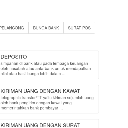
PELANCONG
BUNGA BANK
SURAT POS
DEPOSITO
simpanan di bank atau pada lembaga keuangan
oleh nasabah atau antarbank untuk mendapatkan
nilai atau hasil bunga lebih dalam ...
KIRIMAN UANG DENGAN KAWAT
telegraphic transfer/TT yaitu kiriman sejumlah uang
oleh bank pengirim dengan kawat yang
memerintahkan bank pembayar ...
KIRIMAN UANG DENGAN SURAT