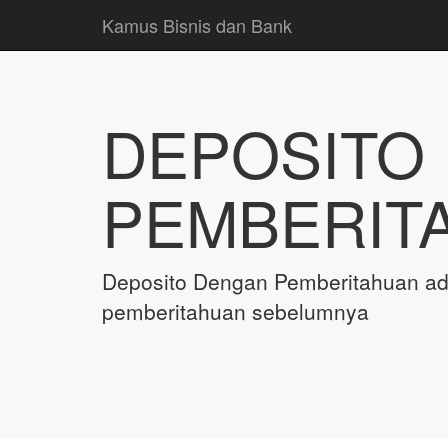
Kamus Bisnis dan Bank
DEPOSITO
PEMBERIT
Deposito Dengan Pemberitahuan a
pemberitahuan sebelumnya