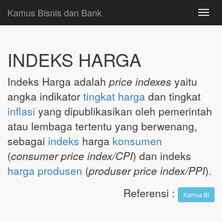
Kamus Bisnis dan Bank
Toggl
navig
INDEKS HARGA
Indeks Harga adalah
price indexes
yaitu
angka indikator
tingkat harga
dan tingkat
inflasi
yang dipublikasikan oleh pemerintah
atau lembaga tertentu yang berwenang,
sebagai
indeks
harga
konsumen
(
consumer price index/CPI
) dan indeks
harga produsen
(
produser price index/PPI
).
Referensi
:
Kamus BI