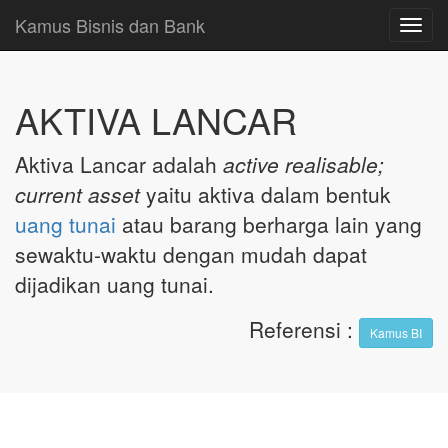
Kamus Bisnis dan Bank
Toggl
navig
AKTIVA LANCAR
Aktiva Lancar adalah
active realisable;
current asset
yaitu aktiva dalam bentuk
uang
tunai
atau barang berharga lain yang
sewaktu-waktu dengan mudah dapat
dijadikan uang tunai.
Referensi
:
Kamus BI