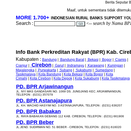
Berita Seputar B
Maaf, untuk sementara tidak ditemukan
MORE 1.700+
INDONESIAN RURAL BANKS SUPPORT YO
Search :
<--
search by Nama BP
Info Bank Perkreditan Rakyat (BPR) Kab. Cireb
Kabupaten :
Bandung
|
Bandung Barat
|
Bekasi
|
Bogor
|
Ciamis
|
Cirebon
Cianjur
|
|
Garut
|
Indramayu
|
Karawang
|
Kuningan
|
Majalengka
|
Purwakarta
|
Subang
|
Sukabumi
|
Sumedang
|
Tasikmalaya
|
Kota Bandung
|
Kota Bekasi
|
Kota Bogor
|
Kota
Cimahi
|
Kota Cirebon
|
Kota Depok
|
Kota Sukabumi
|
Kota Tasikmalaya
PD. BPR Arjawinangun
JL. NYI MAS GANDASARI NO. 1069 DS. JUNGJANG KEC. ARJAWINANGUN,
TELEPON : (0231) 357079
PD. BPR Astanajapura
JL. KH. WACHID HASYIM NO. 3 ASTANAJAPURA, TELEPON : (0231) 636207
PD. BPR Babakan
JL. RAYA BABAKAN GEBANG 112 KAB. CIREBON, TELEPON : (0231) 661906
PD. BPR Beber
JL.JEND. SUDIRMAN NO. 51 BEBER - CIREBON, TELEPON : (0231) 616020