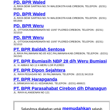
PD. BPR Waled
JL.RAYA DEWI SARTIKA NO.74 WALEDKOTA KAB.CIREBON, TELEPON : (0231)
661694
PD. BPR Waled
JL.RAYA DEWI SARTIKA NO.74 WALEDKOTA KAB.CIREBON, TELEPON : (0231)
661694
PD. BPR Weru
JL. OTTOISKANDARDINATA NO 10/97 PLERED-CIREBON, TELEPON : (0231)
321010
PD. BPR Weru
JL. OTTOISKANDARDINATA NO 10/97 PLERED-CIREBON, TELEPON : (0231)
321010
PT. BPR Baldah Sentosa
JL.RAYA PALIMANAN NO.85 KEC.PALIMANAN-KAB.CIREBON, TELEPON : (0231)
341341
PT. BPR Bumiasih NBP 28 d/h Weru Bumiasi
JL. H. ABBAS NO.12 A WERU LOR PLERED
PT. BPR Dipon Sejahtera
JL. RAYA PEGAGAN NO. 36 PALIMANAN, TELEPON : (0213) 341319
PT. BPR Harapganda
JL.SRIWIJAYA NO.01 KEDAWUNG, TELEPON : (0231) 486621
PT. BPR Parasahabat Cirebon d/h Dhanagun
JL. RAYA KLANGENAN NO 121
memudahkan
Seluruhnya dijabarkan untuk
seluruh