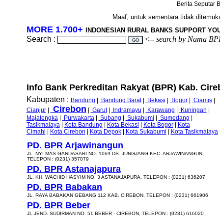
Berita Seputar B
Maaf, untuk sementara tidak ditemukan
MORE 1.700+
INDONESIAN RURAL BANKS SUPPORT YO
Search :
<--
search by Nama BP
Info Bank Perkreditan Rakyat (BPR) Kab. Cireb
Kabupaten :
Bandung
|
Bandung Barat
|
Bekasi
|
Bogor
|
Ciamis
|
Cirebon
Cianjur
|
|
Garut
|
Indramayu
|
Karawang
|
Kuningan
|
Majalengka
|
Purwakarta
|
Subang
|
Sukabumi
|
Sumedang
|
Tasikmalaya
|
Kota Bandung
|
Kota Bekasi
|
Kota Bogor
|
Kota
Cimahi
|
Kota Cirebon
|
Kota Depok
|
Kota Sukabumi
|
Kota Tasikmalaya
PD. BPR Arjawinangun
JL. NYI MAS GANDASARI NO. 1069 DS. JUNGJANG KEC. ARJAWINANGUN,
TELEPON : (0231) 357079
PD. BPR Astanajapura
JL. KH. WACHID HASYIM NO. 3 ASTANAJAPURA, TELEPON : (0231) 636207
PD. BPR Babakan
JL. RAYA BABAKAN GEBANG 112 KAB. CIREBON, TELEPON : (0231) 661906
PD. BPR Beber
JL.JEND. SUDIRMAN NO. 51 BEBER - CIREBON, TELEPON : (0231) 616020