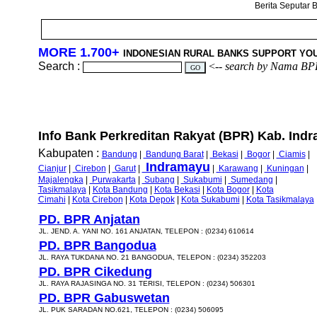
Berita Seputar B
MORE 1.700+
INDONESIAN RURAL BANKS SUPPORT YO
Search :
<--
search by Nama BP
Info Bank Perkreditan Rakyat (BPR) Kab. Indr
Kabupaten :
Bandung
|
Bandung Barat
|
Bekasi
|
Bogor
|
Ciamis
|
Indramayu
Cianjur
|
Cirebon
|
Garut
|
|
Karawang
|
Kuningan
|
Majalengka
|
Purwakarta
|
Subang
|
Sukabumi
|
Sumedang
|
Tasikmalaya
|
Kota Bandung
|
Kota Bekasi
|
Kota Bogor
|
Kota
Cimahi
|
Kota Cirebon
|
Kota Depok
|
Kota Sukabumi
|
Kota Tasikmalaya
PD. BPR Anjatan
JL. JEND. A. YANI NO. 161 ANJATAN, TELEPON : (0234) 610614
PD. BPR Bangodua
JL. RAYA TUKDANA NO. 21 BANGODUA, TELEPON : (0234) 352203
PD. BPR Cikedung
JL. RAYA RAJASINGA NO. 31 TERISI, TELEPON : (0234) 506301
PD. BPR Gabuswetan
JL. PUK SARADAN NO.621, TELEPON : (0234) 506095