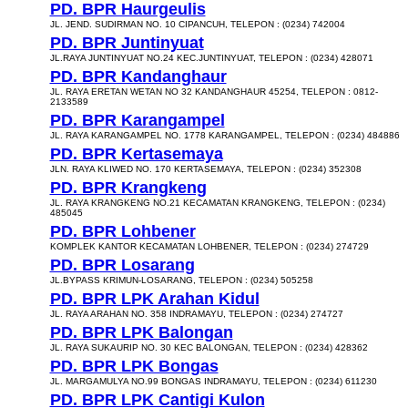
PD. BPR Haurgeulis
JL. JEND. SUDIRMAN NO. 10 CIPANCUH, TELEPON : (0234) 742004
PD. BPR Juntinyuat
JL.RAYA JUNTINYUAT NO.24 KEC.JUNTINYUAT, TELEPON : (0234) 428071
PD. BPR Kandanghaur
JL. RAYA ERETAN WETAN NO 32 KANDANGHAUR 45254, TELEPON : 0812-
2133589
PD. BPR Karangampel
JL. RAYA KARANGAMPEL NO. 1778 KARANGAMPEL, TELEPON : (0234) 484886
PD. BPR Kertasemaya
JLN. RAYA KLIWED NO. 170 KERTASEMAYA, TELEPON : (0234) 352308
PD. BPR Krangkeng
JL. RAYA KRANGKENG NO.21 KECAMATAN KRANGKENG, TELEPON : (0234)
485045
PD. BPR Lohbener
KOMPLEK KANTOR KECAMATAN LOHBENER, TELEPON : (0234) 274729
PD. BPR Losarang
JL.BYPASS KRIMUN-LOSARANG, TELEPON : (0234) 505258
PD. BPR LPK Arahan Kidul
JL. RAYA ARAHAN NO. 358 INDRAMAYU, TELEPON : (0234) 274727
PD. BPR LPK Balongan
JL. RAYA SUKAURIP NO. 30 KEC BALONGAN, TELEPON : (0234) 428362
PD. BPR LPK Bongas
JL. MARGAMULYA NO.99 BONGAS INDRAMAYU, TELEPON : (0234) 611230
PD. BPR LPK Cantigi Kulon