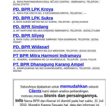
JL. RAYA PANYINGKIRAN KIDUL NO.202 CANTIGI - INDRAMAYU, TELEPON :
(0234) 274757
PD. BPR LPK Kroya
JL. RAYA PUK KROYA NO. 9 KECAMATAN KROYA, TELEPON : ----
PD. BPR LPK Sukra
JL.RAYA SUKRA WETAN NO.02 SUKRA, TELEPON : (0234) 610916
PD. BPR Sindang
JL MT HARYONO NO.46/A SINDANG INDRAMAYU, TELEPON : (0234) 271486
PD. BPR Sliyeg
JL RAYA TUGU JATIBARANG SIMPANG TIGA GADINGAN, TELEPON : (0234)
353447
PD. BPR Widasari
JALAN RAYA KONGSIJAYA NO.214 WIDASARI, TELEPON : (0234) 351530
PT BPR Mitra Harmoni Indramayu
JL. JENDRAL SUDIRMAN NO 10 HAURGEULIS, TELEPON : (0234) 741145
PT. BPR Dhanagung Karang Ampel
JL. DAMPUAWANG NO.802 KARANGAMPEL INDRAMAYU, TELEPON : (0234)
484394
memudahkan
Seluruhnya dijabarkan untuk
seluruh
Clients
kami dalam analisa perbandingan,
bisnis dan persaingannya.
motivasi,inovasi
Info
Nama BPR dan Alamat ini diambil pada hari sabtu, 31 Juli
2010. Mungkin Karena Sesuatu hal, data dan informasi ini